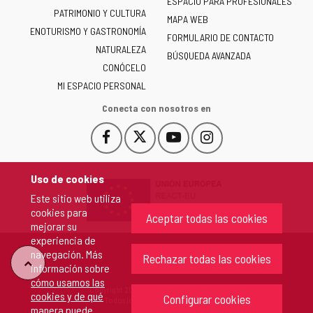
ESPACIO PARA PROFESIONALES
Junta
PATRIMONIO Y CULTURA
de
MAPA WEB
ENOTURISMO Y GASTRONOMÍA
Castilla
FORMULARIO DE CONTACTO
NATURALEZA
y
BÚSQUEDA AVANZADA
León
CONÓCELO
-
MI ESPACIO PERSONAL
Conecta con nosotros en
Facebook
X
YouTube
Instagram
Este
Este
Este
Este
enlace
enlace
enlace
enlace
se
se
se
se
Uso de cookies
abrirá
abrirá
abrirá
abrirá
Este sitio web utiliza
en
en
en
en
cookies para
una
una
una
una
Aceptar todas las cookies
mejorar su
ventana
ventana
ventana
ventana
experiencia de
nueva.
nueva.
nueva.
nueva.
navegación. Más
Rechazar todas las cookies
"Volver
información sobre
cómo usamos las
Copyright 2026 - Junta de Castilla y León
cookies y de qué
arriba"
Configurar cookies
Todos los derechos reservados.
manera puede