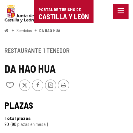
Portal
Saltar al contenido
PORTAL DE TURISMO DE
Menu
de
CASTILLA Y LEÓN
cerra
Mostr
Turismo
opcio
Inicio
Servicios
DA HAO HUA
de
de
naveg
Castilla
RESTAURANTE
1 TENEDOR
y
DA HAO HUA
León
X
Facebook
Versión
Imprimir
Añadir/quitar
PDF
de
mis
cuadernos
PLAZAS
Total plazas
90
90
plazas en mesa