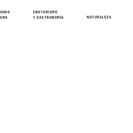
or
MONIO
ENOTURISMO
NATURALEZA
TURA
Y GASTRONOMÍA