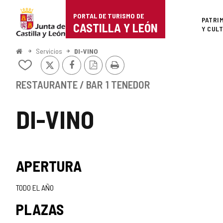
Portal
Saltar al contenido
PORTAL DE TURISMO DE
Superi
PATRI
de
CASTILLA Y LEÓN
Y CUL
Turismo
Inicio
Servicios
DI-VINO
X
Facebook
Versión
Imprimir
de
Añadir/quitar
PDF
de
Castilla
mis
RESTAURANTE / BAR
1 TENEDOR
cuadernos
y
DI-VINO
León
APERTURA
TODO EL AÑO
PLAZAS