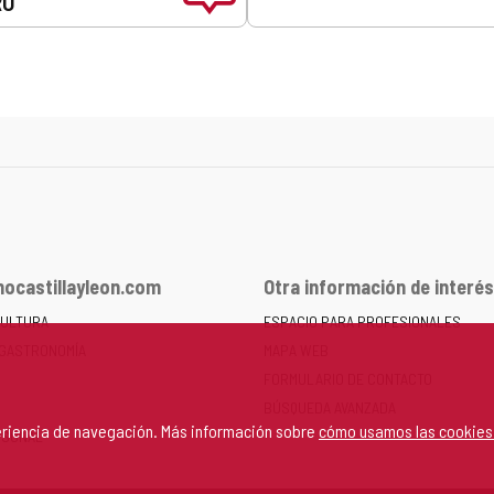
RO
ocastillayleon.com
Otra información de interés
CULTURA
ESPACIO PARA PROFESIONALES
 GASTRONOMÍA
MAPA WEB
FORMULARIO DE CONTACTO
BÚSQUEDA AVANZADA
periencia de navegación. Más información sobre
cómo usamos las cookies
RSONAL