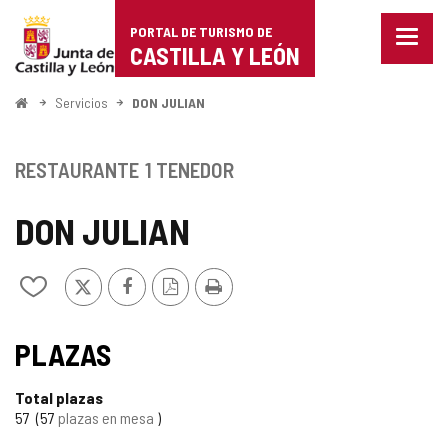
Portal
Saltar al contenido
PORTAL DE TURISMO DE
Menu
de
CASTILLA Y LEÓN
cerra
Mostr
Turismo
opcio
Inicio
Servicios
DON JULIAN
de
de
naveg
Castilla
RESTAURANTE
1 TENEDOR
y
DON JULIAN
León
X
Facebook
Versión
Imprimir
Añadir/quitar
PDF
de
mis
cuadernos
PLAZAS
Total plazas
57
57
plazas en mesa