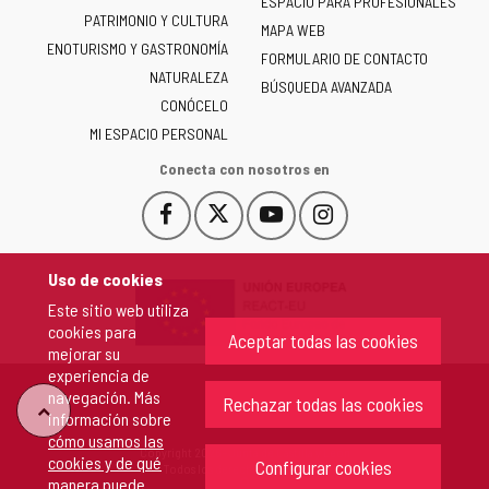
ESPACIO PARA PROFESIONALES
Junta
PATRIMONIO Y CULTURA
de
MAPA WEB
ENOTURISMO Y GASTRONOMÍA
Castilla
FORMULARIO DE CONTACTO
NATURALEZA
y
BÚSQUEDA AVANZADA
León
CONÓCELO
-
MI ESPACIO PERSONAL
Conecta con nosotros en
Facebook
X
YouTube
Instagram
Este
Este
Este
Este
enlace
enlace
enlace
enlace
se
se
se
se
Uso de cookies
abrirá
abrirá
abrirá
abrirá
Este sitio web utiliza
en
en
en
en
cookies para
una
una
una
una
Aceptar todas las cookies
mejorar su
ventana
ventana
ventana
ventana
experiencia de
nueva.
nueva.
nueva.
nueva.
navegación. Más
Rechazar todas las cookies
"Volver
información sobre
cómo usamos las
Copyright 2026 - Junta de Castilla y León
cookies y de qué
arriba"
Configurar cookies
Todos los derechos reservados.
manera puede