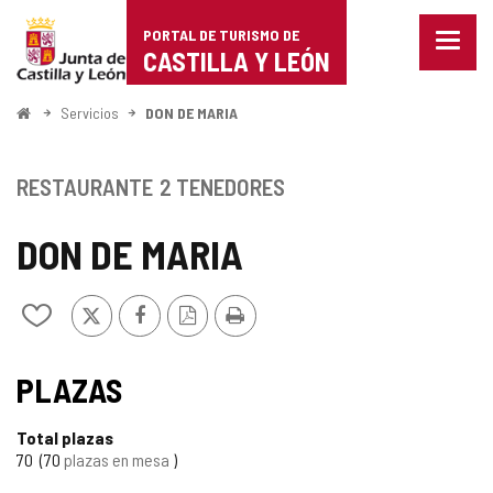
Portal
Saltar al contenido
PORTAL DE TURISMO DE
Menu
de
CASTILLA Y LEÓN
cerra
Mostr
Turismo
opcio
Inicio
Servicios
DON DE MARIA
de
de
naveg
Castilla
RESTAURANTE
2 TENEDORES
y
DON DE MARIA
León
X
Facebook
Versión
Imprimir
Añadir/quitar
PDF
de
mis
cuadernos
PLAZAS
Total plazas
70
70
plazas en mesa