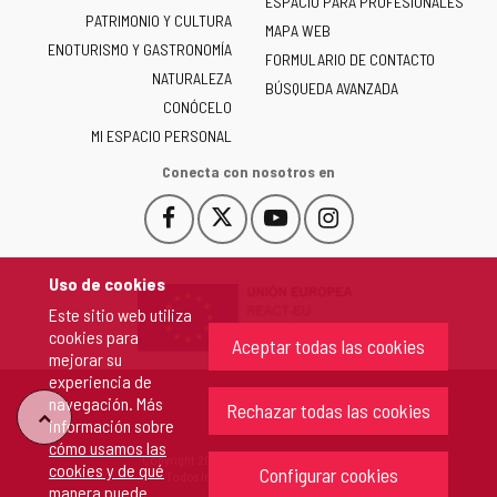
ESPACIO PARA PROFESIONALES
Junta
PATRIMONIO Y CULTURA
de
MAPA WEB
ENOTURISMO Y GASTRONOMÍA
Castilla
FORMULARIO DE CONTACTO
NATURALEZA
y
BÚSQUEDA AVANZADA
León
CONÓCELO
-
MI ESPACIO PERSONAL
Conecta con nosotros en
Facebook
X
YouTube
Instagram
Este
Este
Este
Este
enlace
enlace
enlace
enlace
se
se
se
se
Uso de cookies
abrirá
abrirá
abrirá
abrirá
Este sitio web utiliza
en
en
en
en
cookies para
una
una
una
una
Aceptar todas las cookies
mejorar su
ventana
ventana
ventana
ventana
experiencia de
nueva.
nueva.
nueva.
nueva.
navegación. Más
Rechazar todas las cookies
"Volver
información sobre
cómo usamos las
Copyright 2026 - Junta de Castilla y León
cookies y de qué
arriba"
Configurar cookies
Todos los derechos reservados.
manera puede