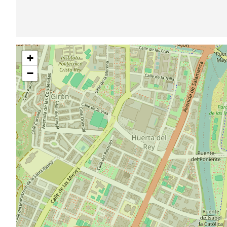
Saltar
+
mapa
−