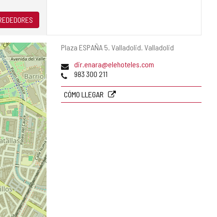
LREDEDORES
Dirección
Plaza ESPAÑA 5.
Valladolid.
Valladolid
postal
Dirección
dir.enara@elehoteles.com
de
Teléfonos
983 300 211
correo
electrónico
CÓMO LLEGAR