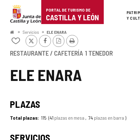
Portal
Saltar al contenido
PORTAL DE TURISMO DE
Superi
PATRI
de
CASTILLA Y LEÓN
Y CUL
Turismo
Inicio
Servicios
ELE ENARA
X
Facebook
Versión
Imprimir
de
Añadir/quitar
PDF
de
Castilla
mis
RESTAURANTE / CAFETERÍA
1 TENEDOR
cuadernos
y
ELE ENARA
León
PLAZAS
Total plazas
115
41
plazas en mesa
74
plazas en barra
SERVICIOS