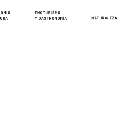
or
MONIO
ENOTURISMO
NATURALEZA
TURA
Y GASTRONOMÍA