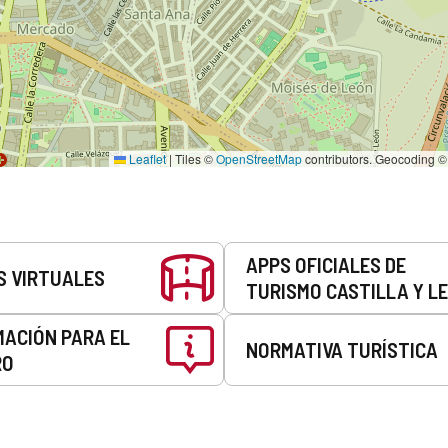
Leaflet
|
Tiles ©
OpenStreetMap
contributors. Geocoding 
APPS OFICIALES DE
S VIRTUALES
TURISMO CASTILLA Y L
MACIÓN PARA EL
NORMATIVA TURÍSTICA
RO