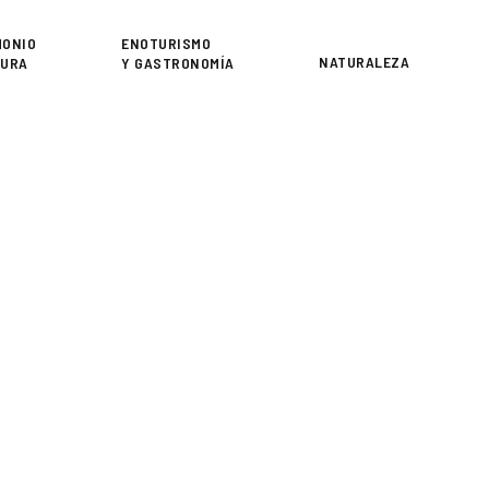
or
MONIO
ENOTURISMO
NATURALEZA
TURA
Y GASTRONOMÍA