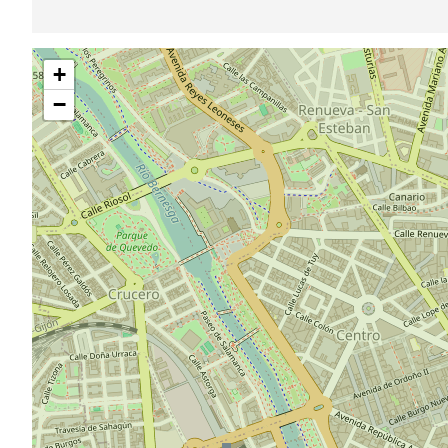
Saltar
+
mapa
−