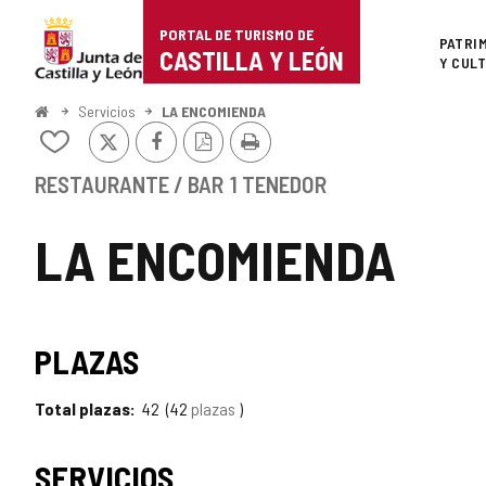
Portal
Saltar al contenido
PORTAL DE TURISMO DE
Superi
PATRI
de
CASTILLA Y LEÓN
Y CUL
Turismo
Inicio
Servicios
LA ENCOMIENDA
X
Facebook
Versión
Imprimir
de
Añadir/quitar
PDF
de
Castilla
mis
RESTAURANTE / BAR
1 TENEDOR
cuadernos
y
LA ENCOMIENDA
León
PLAZAS
Total plazas
42
42
plazas
SERVICIOS