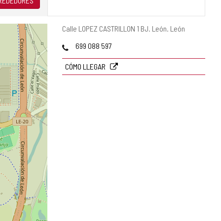
LREDEDORES
Dirección
Calle LOPEZ CASTRILLON 1 BJ.
León.
León
postal
Teléfonos
699 088 597
CÓMO LLEGAR