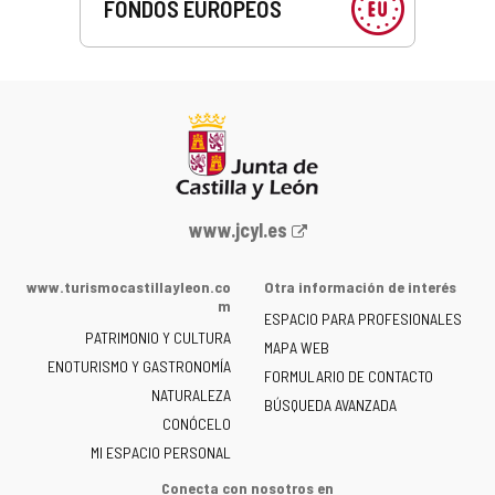
FONDOS EUROPEOS
Portal
www.jcyl.es
web
de
www.turismocastillayleon.co
Otra información de interés
la
m
ESPACIO PARA PROFESIONALES
Junta
PATRIMONIO Y CULTURA
de
MAPA WEB
ENOTURISMO Y GASTRONOMÍA
Castilla
FORMULARIO DE CONTACTO
NATURALEZA
y
BÚSQUEDA AVANZADA
León
CONÓCELO
-
MI ESPACIO PERSONAL
Conecta con nosotros en