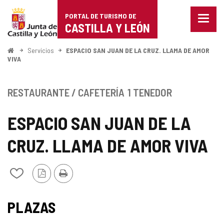
Portal
Saltar al contenido
PORTAL DE TURISMO DE
Menu
de
CASTILLA Y LEÓN
cerra
Mostr
Turismo
opcio
Inicio
Servicios
ESPACIO SAN JUAN DE LA CRUZ. LLAMA DE AMOR
de
VIVA
de
naveg
Castilla
RESTAURANTE / CAFETERÍA
1 TENEDOR
y
ESPACIO SAN JUAN DE LA
León
CRUZ. LLAMA DE AMOR VIVA
Versión
Imprimir
Añadir/quitar
PDF
de
mis
TIPO
cuadernos
PLAZAS