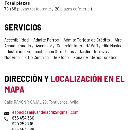
Total plazas
78
58
plazas restaurante
20
plazas cafetería
SERVICIOS
Accesibilidad
Admite Perros
Admite Tarjeta de Crédito
Aire
Acondicionado
Ascensor
Conexión Internet/ Wifi
Hilo Musical
Instalado en Inmueble con Otros Usos
Jardín - Terraza
Moderno
Sitio Céntrico
Teléfono
Zona de Interés Turístico
DIRECCIÓN Y
LOCALIZACIÓN EN EL
MAPA
Dirección
Calle RAMON Y CAJAL 29.
Fontiveros.
Ávila
postal
Dirección
espaciosanjuandelacruz@gmail.com
de
Teléfonos
635 454 366
correo
920 252 716
electrónico
635 454 366