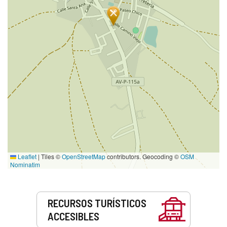
Leaflet
|
Tiles ©
OpenStreetMap
contributors. Geocoding ©
OSM
Nominatim
Servicios
RECURSOS TURÍSTICOS
ACCESIBLES