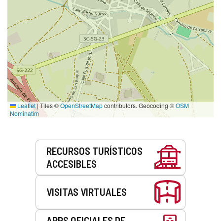
Leaflet
|
Tiles ©
OpenStreetMap
contributors. Geocoding ©
OSM
Nominatim
Servicios
RECURSOS TURÍSTICOS
ACCESIBLES
VISITAS VIRTUALES
APPS OFICIALES DE