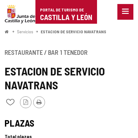
Portal
Saltar al contenido
PORTAL DE TURISMO DE
Menu
de
CASTILLA Y LEÓN
cerra
Mostr
Turismo
opcio
Inicio
Servicios
ESTACION DE SERVICIO NAVATRANS
de
de
naveg
Castilla
RESTAURANTE / BAR
1 TENEDOR
y
ESTACION DE SERVICIO
León
NAVATRANS
Versión
Imprimir
Añadir/quitar
PDF
de
mis
cuadernos
PLAZAS
Total plazas