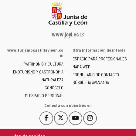
Portal
www.jcyl.es
web
de
www.turismocastillayleon.co
Otra información de interés
la
m
ESPACIO PARA PROFESIONALES
Junta
PATRIMONIO Y CULTURA
de
MAPA WEB
ENOTURISMO Y GASTRONOMÍA
Castilla
FORMULARIO DE CONTACTO
NATURALEZA
y
BÚSQUEDA AVANZADA
León
CONÓCELO
-
MI ESPACIO PERSONAL
Conecta con nosotros en
Facebook
X
YouTube
Instagram
Este
Este
Este
Este
enlace
enlace
enlace
enlace
se
se
se
se
Uso de cookies