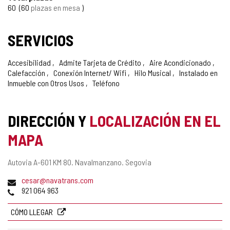
60
60
plazas en mesa
SERVICIOS
Accesibilidad
Admite Tarjeta de Crédito
Aire Acondicionado
Calefacción
Conexión Internet/ Wifi
Hilo Musical
Instalado en
Inmueble con Otros Usos
Teléfono
DIRECCIÓN Y
LOCALIZACIÓN EN EL
MAPA
Dirección
Autovia A-601 KM 80.
Navalmanzano.
Segovia
postal
Dirección
cesar@navatrans.com
de
Teléfonos
921 064 963
correo
electrónico
CÓMO LLEGAR