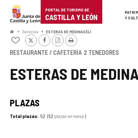
Portal
Saltar al contenido
PORTAL DE TURISMO DE
Superi
PATRI
de
CASTILLA Y LEÓN
Y CUL
Turismo
Inicio
Servicios
ESTERAS DE MEDINACELI
X
Facebook
Versión
Imprimir
de
Añadir/quitar
PDF
de
Castilla
mis
RESTAURANTE / CAFETERÍA
2 TENEDORES
cuadernos
y
ESTERAS DE MEDINA
León
PLAZAS
Total plazas
52
52
plazas en mesa