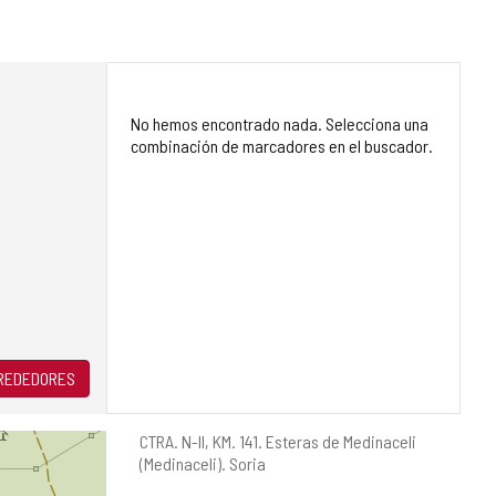
No hemos encontrado nada. Selecciona una
combinación de marcadores en el buscador.
LREDEDORES
Dirección
CTRA. N-II, KM. 141.
Esteras de Medinaceli
postal
(Medinaceli).
Soria