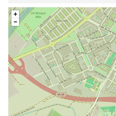
Saltar
+
mapa
−