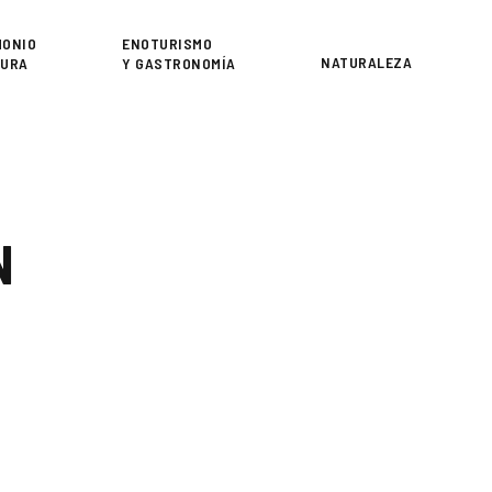
or
MONIO
ENOTURISMO
NATURALEZA
TURA
Y GASTRONOMÍA
N