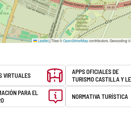
Leaflet
|
Tiles ©
OpenStreetMap
contributors. Geocoding 
APPS OFICIALES DE
S VIRTUALES
TURISMO CASTILLA Y L
MACIÓN PARA EL
NORMATIVA TURÍSTICA
RO