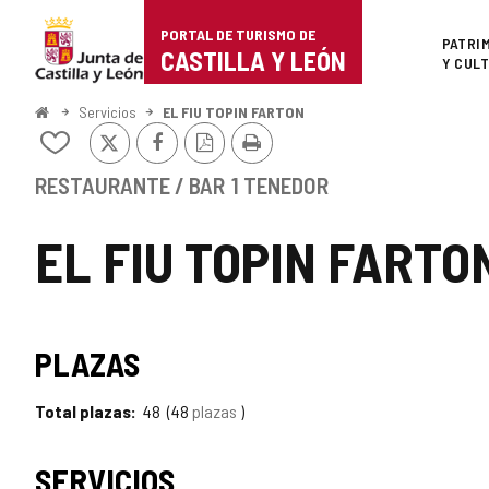
Portal
Saltar al contenido
PORTAL DE TURISMO DE
Superi
PATRI
de
CASTILLA Y LEÓN
Y CUL
Turismo
Inicio
Servicios
EL FIU TOPIN FARTON
X
Facebook
Versión
Imprimir
de
Añadir/quitar
PDF
de
Castilla
mis
RESTAURANTE / BAR
1 TENEDOR
cuadernos
y
EL FIU TOPIN FARTO
León
PLAZAS
Total plazas
48
48
plazas
SERVICIOS