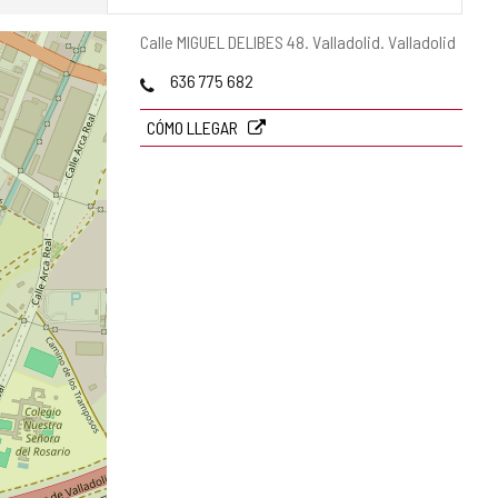
Dirección
Calle MIGUEL DELIBES 48.
Valladolid.
Valladolid
postal
Teléfonos
636 775 682
CÓMO LLEGAR