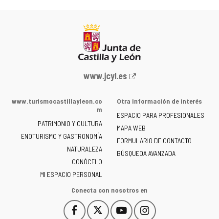
Portal
www.jcyl.es
web
de
www.turismocastillayleon.co
Otra información de interés
la
m
ESPACIO PARA PROFESIONALES
Junta
PATRIMONIO Y CULTURA
de
MAPA WEB
ENOTURISMO Y GASTRONOMÍA
Castilla
FORMULARIO DE CONTACTO
NATURALEZA
y
BÚSQUEDA AVANZADA
León
CONÓCELO
-
MI ESPACIO PERSONAL
Conecta con nosotros en
Facebook
X
YouTube
Instagram
Este
Este
Este
Este