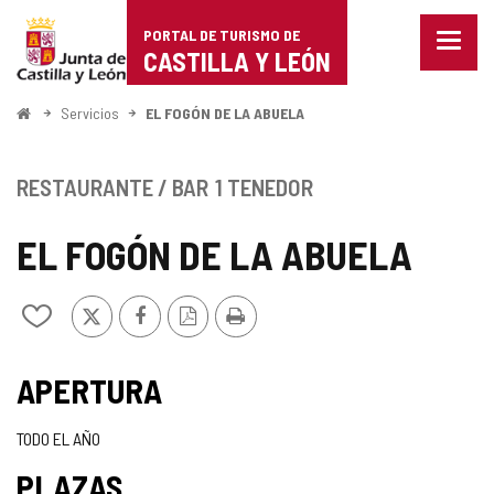
Portal
Saltar al contenido
PORTAL DE TURISMO DE
Menu
de
CASTILLA Y LEÓN
cerra
Mostr
Turismo
opcio
Inicio
Servicios
EL FOGÓN DE LA ABUELA
de
de
naveg
Castilla
RESTAURANTE / BAR
1 TENEDOR
y
EL FOGÓN DE LA ABUELA
León
X
Facebook
Versión
Imprimir
Añadir/quitar
PDF
de
mis
cuadernos
APERTURA
TODO EL AÑO
PLAZAS