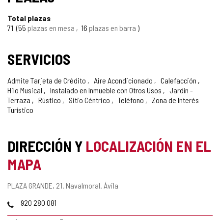
Total plazas
71
55
plazas en mesa
16
plazas en barra
SERVICIOS
Admite Tarjeta de Crédito
Aire Acondicionado
Calefacción
Hilo Musical
Instalado en Inmueble con Otros Usos
Jardín -
Terraza
Rústico
Sitio Céntrico
Teléfono
Zona de Interés
Turístico
DIRECCIÓN Y
LOCALIZACIÓN EN EL
MAPA
Dirección
PLAZA GRANDE, 21.
Navalmoral.
Ávila
postal
Teléfonos
920 280 081