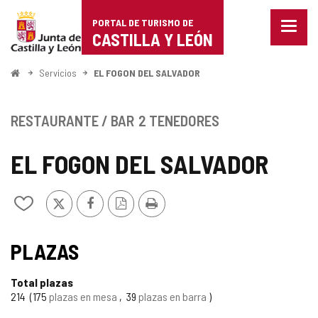
Portal
Saltar al contenido
PORTAL DE TURISMO DE
Menu
de
CASTILLA Y LEÓN
cerra
Mostr
Turismo
opcio
Inicio
Servicios
EL FOGON DEL SALVADOR
de
de
naveg
Castilla
RESTAURANTE / BAR
2 TENEDORES
y
EL FOGON DEL SALVADOR
León
X
Facebook
Versión
Imprimir
Añadir/quitar
PDF
de
mis
cuadernos
PLAZAS
Total plazas
214
175
plazas en mesa
39
plazas en barra