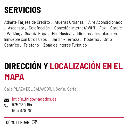
SERVICIOS
Admite Tarjeta de Crédito
Afueras Urbanas
Aire Acondicionado
Ascensor
Calefacción
Conexión Internet/ Wifi
Fax
Garaje
- Parking
Guarda Ropa
Hilo Musical
Idiomas
Instalado en
Inmueble con Otros Usos
Jardín - Terraza
Moderno
Sitio
Céntrico
Teléfono
Zona de Interés Turístico
DIRECCIÓN Y
LOCALIZACIÓN EN EL
MAPA
Dirección
Calle PLAZA DEL SALVADOR,1.
Soria.
Soria
postal
Dirección
leticia_inigo@adades.es
de
Teléfonos
975 230 194
correo
605 678 791
electrónico
CÓMO LLEGAR