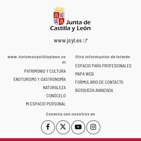
Portal
www.jcyl.es
web
de
www.turismocastillayleon.co
Otra información de interés
la
m
ESPACIO PARA PROFESIONALES
Junta
PATRIMONIO Y CULTURA
de
MAPA WEB
ENOTURISMO Y GASTRONOMÍA
Castilla
FORMULARIO DE CONTACTO
NATURALEZA
y
BÚSQUEDA AVANZADA
León
CONÓCELO
-
MI ESPACIO PERSONAL
Conecta con nosotros en
Facebook
X
YouTube
Instagram
Este
Este
Este
Este
enlace
enlace
enlace
enlace