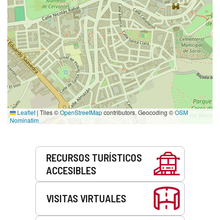
Leaflet
|
Tiles ©
OpenStreetMap
contributors. Geocoding ©
OSM
Nominatim
Servicios
RECURSOS TURÍSTICOS
ACCESIBLES
VISITAS VIRTUALES