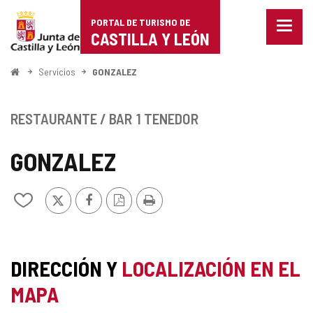
Portal
Saltar al contenido
PORTAL DE TURISMO DE
Menu
de
CASTILLA Y LEÓN
cerra
Mostr
Turismo
opcio
Inicio
Servicios
GONZALEZ
de
de
naveg
Castilla
RESTAURANTE / BAR
1 TENEDOR
y
GONZALEZ
León
X
Facebook
Versión
Imprimir
Añadir/quitar
PDF
de
mis
cuadernos
DIRECCIÓN Y
LOCALIZACIÓN EN EL
MAPA