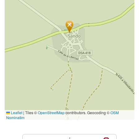
Leaflet
|
Tiles ©
OpenStreetMap
contributors. Geocoding ©
OSM
Nominatim
Servicios