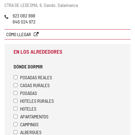
Dirección
CTRA DE LEDESMA, 9.
Sando.
Salamanca
postal
Teléfonos
923 082 898
646 024 972
CÓMO LLEGAR
EN LOS ALREDEDORES
DÓNDE DORMIR
POSADAS REALES
CASAS RURALES
POSADAS
HOTELES RURALES
HOTELES
APARTAMENTOS
CAMPINGS
ALBERGUES