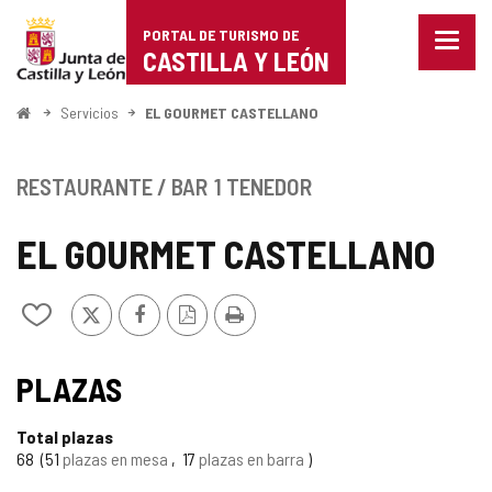
Portal
Saltar al contenido
PORTAL DE TURISMO DE
Menu
de
CASTILLA Y LEÓN
cerra
Mostr
Turismo
opcio
Inicio
Servicios
EL GOURMET CASTELLANO
de
de
naveg
Castilla
RESTAURANTE / BAR
1 TENEDOR
y
EL GOURMET CASTELLANO
León
X
Facebook
Versión
Imprimir
Añadir/quitar
PDF
de
mis
cuadernos
PLAZAS
Total plazas
68
51
plazas en mesa
17
plazas en barra