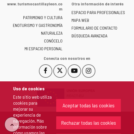
de
www.turismocastillayleon.co
Otra información de interés
la
m
ESPACIO PARA PROFESIONALES
Junta
PATRIMONIO Y CULTURA
de
MAPA WEB
ENOTURISMO Y GASTRONOMÍA
Castilla
FORMULARIO DE CONTACTO
NATURALEZA
y
BÚSQUEDA AVANZADA
León
CONÓCELO
-
MI ESPACIO PERSONAL
Conecta con nosotros en
Facebook
X
YouTube
Instagram
Este
Este
Este
Este
enlace
enlace
enlace
enlace
se
se
se
se
Uso de cookies
abrirá
abrirá
abrirá
abrirá
Este sitio web utiliza
en
en
en
en
cookies para
una
una
una
una
Aceptar todas las cookies
mejorar su
ventana
ventana
ventana
ventana
experiencia de
nueva.
nueva.
nueva.
nueva.
navegación. Más
Rechazar todas las cookies
"Volver
información sobre
cómo usamos las