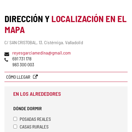
DIRECCIÓN Y
LOCALIZACIÓN EN EL
MAPA
Dirección
C/ SAN CRISTOBAL, 13.
Cistérniga.
Valladolid
postal
Dirección
reyesgarciamedina@gmail.com
de
Teléfonos
691 731 178
correo
983 300 003
electrónico
CÓMO LLEGAR
EN LOS ALREDEDORES
DÓNDE DORMIR
POSADAS REALES
CASAS RURALES