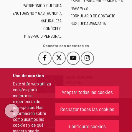
ESPACIO PARA PROFESIONALES
Junta
PATRIMONIO Y CULTURA
de
MAPA WEB
ENOTURISMO Y GASTRONOMÍA
Castilla
FORMULARIO DE CONTACTO
NATURALEZA
y
BÚSQUEDA AVANZADA
León
CONÓCELO
-
MI ESPACIO PERSONAL
Conecta con nosotros en
Facebook
X
YouTube
Instagram
Este
Este
Este
Este
enlace
enlace
enlace
enlace
se
se
se
se
Uso de cookies
abrirá
abrirá
abrirá
abrirá
Este sitio web utiliza
en
en
en
en
cookies para
una
una
una
una
Aceptar todas las cookies
mejorar su
ventana
ventana
ventana
ventana
experiencia de
nueva.
nueva.
nueva.
nueva.
navegación. Más
Rechazar todas las cookies
"Volver
información sobre
cómo usamos las
Copyright 2026 - Junta de Castilla y León
cookies y de qué
arriba"
Configurar cookies
Todos los derechos reservados.
manera puede