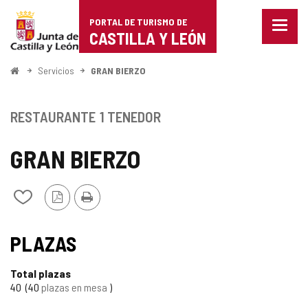
Portal
Saltar al contenido
PORTAL DE TURISMO DE
Menu
de
CASTILLA Y LEÓN
cerra
Mostr
Turismo
opcio
Inicio
Servicios
GRAN BIERZO
de
de
naveg
Castilla
RESTAURANTE
1 TENEDOR
y
GRAN BIERZO
León
Versión
Imprimir
Añadir/quitar
PDF
de
mis
cuadernos
PLAZAS
Total plazas
40
40
plazas en mesa