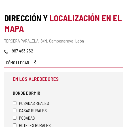
DIRECCIÓN Y
LOCALIZACIÓN EN EL
MAPA
Dirección
TERCERA PARALELA, S/N.
Camponaraya.
León
postal
Teléfonos
987 463 252
CÓMO LLEGAR
EN LOS ALREDEDORES
DÓNDE DORMIR
POSADAS REALES
CASAS RURALES
POSADAS
HOTELES RURALES