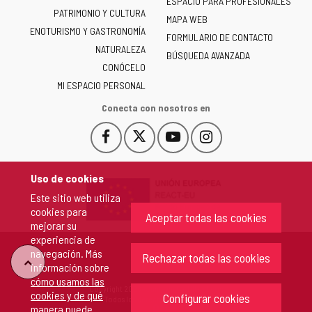
ESPACIO PARA PROFESIONALES
Junta
PATRIMONIO Y CULTURA
de
MAPA WEB
ENOTURISMO Y GASTRONOMÍA
Castilla
FORMULARIO DE CONTACTO
NATURALEZA
y
BÚSQUEDA AVANZADA
León
CONÓCELO
-
MI ESPACIO PERSONAL
Conecta con nosotros en
Facebook
X
YouTube
Instagram
Este
Este
Este
Este
enlace
enlace
enlace
enlace
se
se
se
se
Uso de cookies
abrirá
abrirá
abrirá
abrirá
Este sitio web utiliza
en
en
en
en
cookies para
una
una
una
una
Aceptar todas las cookies
mejorar su
ventana
ventana
ventana
ventana
experiencia de
nueva.
nueva.
nueva.
nueva.
navegación. Más
Rechazar todas las cookies
"Volver
información sobre
cómo usamos las
Copyright 2026 - Junta de Castilla y León
cookies y de qué
arriba"
Configurar cookies
Todos los derechos reservados.
manera puede