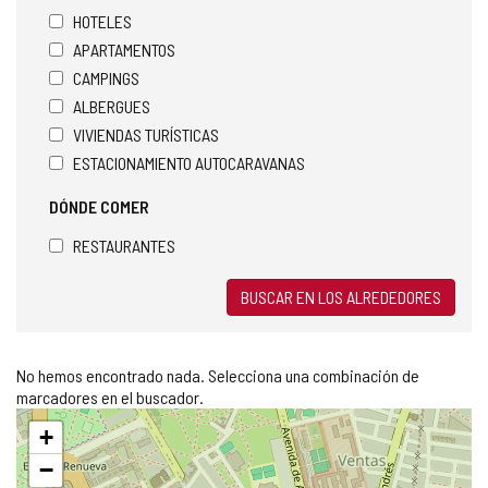
HOTELES
APARTAMENTOS
CAMPINGS
ALBERGUES
VIVIENDAS TURÍSTICAS
ESTACIONAMIENTO AUTOCARAVANAS
DÓNDE COMER
RESTAURANTES
BUSCAR EN LOS ALREDEDORES
No hemos encontrado nada. Selecciona una combinación de
marcadores en el buscador.
Saltar
+
mapa
−