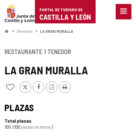
Portal
Saltar al contenido
PORTAL DE TURISMO DE
Menu
de
CASTILLA Y LEÓN
cerra
Mostr
Turismo
opcio
Inicio
Servicios
LA GRAN MURALLA
de
de
naveg
Castilla
RESTAURANTE
1 TENEDOR
y
LA GRAN MURALLA
León
X
Facebook
Versión
Imprimir
Añadir/quitar
PDF
de
mis
cuadernos
PLAZAS
Total plazas
100
100
plazas en mesa