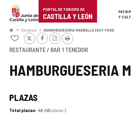
Portal
Saltar al contenido
PORTAL DE TURISMO DE
Superi
PATRI
de
CASTILLA Y LEÓN
Y CUL
Turismo
Inicio
Servicios
HAMBURGUESERIA MARBELLA FAST FOOD
X
Facebook
Versión
Imprimir
de
Añadir/quitar
PDF
de
Castilla
mis
RESTAURANTE / BAR
1 TENEDOR
cuadernos
y
HAMBURGUESERIA M
León
PLAZAS
Total plazas
46
46
plazas