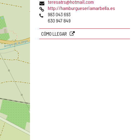
Dirección
teresatrs@hotmail.com
de
Página
http://hamburgueseriamarbella.es
correo
Web
Teléfonos
983 043 693
electrónico
630 947 849
CÓMO LLEGAR