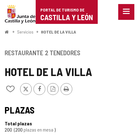
Portal
Saltar al contenido
PORTAL DE TURISMO DE
Menu
de
CASTILLA Y LEÓN
cerra
Mostr
Turismo
opcio
Inicio
Servicios
HOTEL DE LA VILLA
de
de
naveg
Castilla
RESTAURANTE
2 TENEDORES
y
HOTEL DE LA VILLA
León
X
Facebook
Versión
Imprimir
Añadir/quitar
PDF
de
mis
cuadernos
PLAZAS
Total plazas
200
200
plazas en mesa