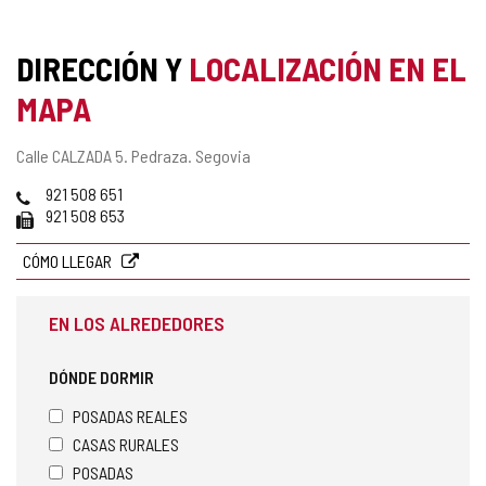
DIRECCIÓN Y
LOCALIZACIÓN EN EL
MAPA
Dirección
Calle CALZADA 5.
Pedraza.
Segovia
postal
Teléfonos
921 508 651
Fax
921 508 653
CÓMO LLEGAR
EN LOS ALREDEDORES
DÓNDE DORMIR
POSADAS REALES
CASAS RURALES
POSADAS