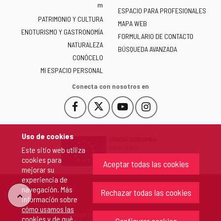
la
m
ESPACIO PARA PROFESIONALES
Junta
PATRIMONIO Y CULTURA
de
MAPA WEB
ENOTURISMO Y GASTRONOMÍA
Castilla
FORMULARIO DE CONTACTO
NATURALEZA
y
BÚSQUEDA AVANZADA
León
CONÓCELO
-
MI ESPACIO PERSONAL
Conecta con nosotros en
Facebook
X
YouTube
Instagram
Este
Este
Este
Este
enlace
enlace
enlace
enlace
se
se
se
se
Uso de cookies
abrirá
abrirá
abrirá
abrirá
Este sitio web utiliza
en
en
en
en
cookies para
una
una
una
una
Aceptar todas las cookies
mejorar su
ventana
ventana
ventana
ventana
experiencia de
nueva.
nueva.
nueva.
nueva.
navegación. Más
Rechazar todas las cookies
"Volver
información sobre
cómo usamos las
Copyright 2026 - Junta de Castilla y León
cookies y de qué
arriba"