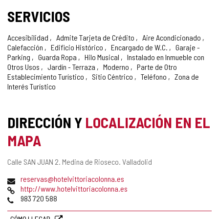
SERVICIOS
Accesibilidad
Admite Tarjeta de Crédito
Aire Acondicionado
Calefacción
Edificio Histórico
Encargado de W.C.
Garaje -
Parking
Guarda Ropa
Hilo Musical
Instalado en Inmueble con
Otros Usos
Jardín - Terraza
Moderno
Parte de Otro
Establecimiento Turístico
Sitio Céntrico
Teléfono
Zona de
Interés Turístico
DIRECCIÓN Y
LOCALIZACIÓN EN EL
MAPA
Dirección
Calle SAN JUAN 2.
Medina de Rioseco.
Valladolid
postal
Dirección
reservas@hotelvittoriacolonna.es
de
Página
http://www.hotelvittoriacolonna.es
correo
Web
Teléfonos
983 720 588
electrónico
CÓMO LLEGAR