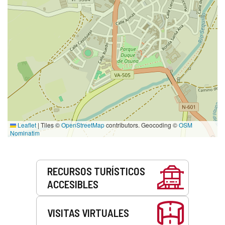
Leaflet
|
Tiles ©
OpenStreetMap
contributors. Geocoding ©
OSM
Nominatim
Servicios
RECURSOS TURÍSTICOS
ACCESIBLES
VISITAS VIRTUALES