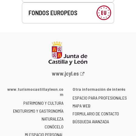
FONDOS EUROPEOS
Portal
www.jcyl.es
web
de
www.turismocastillayleon.co
Otra información de interés
la
m
ESPACIO PARA PROFESIONALES
Junta
PATRIMONIO Y CULTURA
de
MAPA WEB
ENOTURISMO Y GASTRONOMÍA
Castilla
FORMULARIO DE CONTACTO
NATURALEZA
y
BÚSQUEDA AVANZADA
León
CONÓCELO
-
MI ESPACIO PERSONAL