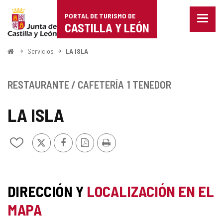
Portal
Saltar al contenido
PORTAL DE TURISMO DE
Menu
de
CASTILLA Y LEÓN
cerra
Mostr
Turismo
opcio
Inicio
Servicios
LA ISLA
de
de
naveg
Castilla
RESTAURANTE / CAFETERÍA
1 TENEDOR
y
LA ISLA
León
X
Facebook
Versión
Imprimir
Añadir/quitar
PDF
de
mis
cuadernos
DIRECCIÓN Y
LOCALIZACIÓN EN EL
MAPA