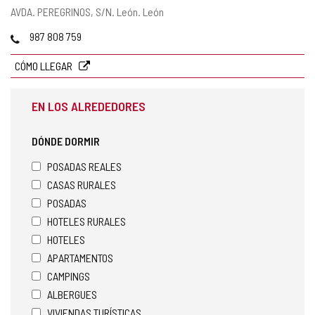
Dirección
AVDA. PEREGRINOS, S/N.
León.
León
postal
Teléfonos
987 808 759
CÓMO LLEGAR
EN LOS ALREDEDORES
DÓNDE DORMIR
POSADAS REALES
CASAS RURALES
POSADAS
HOTELES RURALES
HOTELES
APARTAMENTOS
CAMPINGS
ALBERGUES
VIVIENDAS TURÍSTICAS