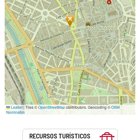
Leaflet
|
Tiles ©
OpenStreetMap
contributors. Geocoding ©
OSM
Nominatim
Servicios
RECURSOS TURÍSTICOS