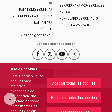
la
m
ESPACIO PARA PROFESIONALES
Junta
PATRIMONIO Y CULTURA
de
MAPA WEB
ENOTURISMO Y GASTRONOMÍA
Castilla
FORMULARIO DE CONTACTO
NATURALEZA
y
BÚSQUEDA AVANZADA
León
CONÓCELO
-
MI ESPACIO PERSONAL
Conecta con nosotros en
Facebook
X
YouTube
Instagram
Este
Este
Este
Este
enlace
enlace
enlace
enlace
se
se
se
se
Uso de cookies
abrirá
abrirá
abrirá
abrirá
Este sitio web utiliza
en
en
en
en
cookies para
una
una
una
una
Aceptar todas las cookies
mejorar su
ventana
ventana
ventana
ventana
experiencia de
nueva.
nueva.
nueva.
nueva.
navegación. Más
Rechazar todas las cookies
"Volver
información sobre
cómo usamos las
Copyright 2026 - Junta de Castilla y León
cookies y de qué
arriba"