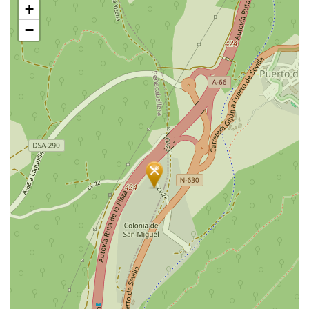
+
mapa
−