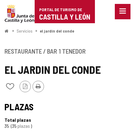
Portal
Saltar al contenido
PORTAL DE TURISMO DE
Menu
de
CASTILLA Y LEÓN
cerra
Mostr
Turismo
opcio
Inicio
Servicios
el jardin del conde
de
de
naveg
Castilla
RESTAURANTE / BAR
1 TENEDOR
y
EL JARDIN DEL CONDE
León
Versión
Imprimir
Añadir/quitar
PDF
de
mis
cuadernos
PLAZAS
Total plazas
35
35
plazas