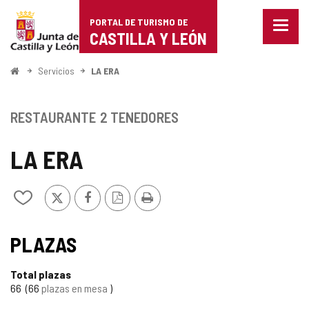
Portal
Saltar al contenido
PORTAL DE TURISMO DE
Menu
de
CASTILLA Y LEÓN
cerra
Mostr
Turismo
opcio
Inicio
Servicios
LA ERA
de
de
naveg
Castilla
RESTAURANTE
2 TENEDORES
y
LA ERA
León
X
Facebook
Versión
Imprimir
Añadir/quitar
PDF
de
mis
cuadernos
PLAZAS
Total plazas
66
66
plazas en mesa