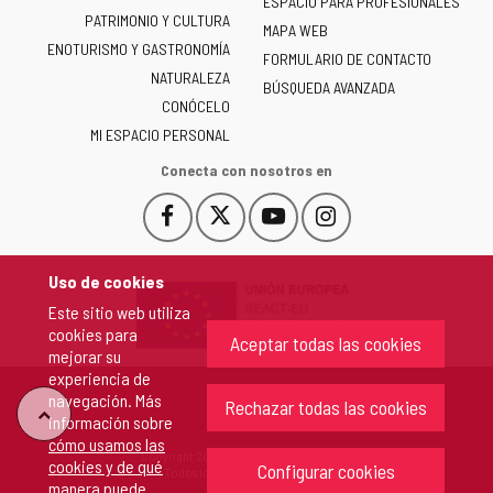
ESPACIO PARA PROFESIONALES
Junta
PATRIMONIO Y CULTURA
de
MAPA WEB
ENOTURISMO Y GASTRONOMÍA
Castilla
FORMULARIO DE CONTACTO
NATURALEZA
y
BÚSQUEDA AVANZADA
León
CONÓCELO
-
MI ESPACIO PERSONAL
Conecta con nosotros en
Facebook
X
YouTube
Instagram
Este
Este
Este
Este
enlace
enlace
enlace
enlace
se
se
se
se
Uso de cookies
abrirá
abrirá
abrirá
abrirá
Este sitio web utiliza
en
en
en
en
cookies para
una
una
una
una
Aceptar todas las cookies
mejorar su
ventana
ventana
ventana
ventana
experiencia de
nueva.
nueva.
nueva.
nueva.
navegación. Más
Rechazar todas las cookies
"Volver
información sobre
cómo usamos las
Copyright 2026 - Junta de Castilla y León
cookies y de qué
arriba"
Configurar cookies
Todos los derechos reservados.
manera puede