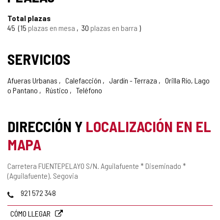
Total plazas
45
15
plazas en mesa
30
plazas en barra
SERVICIOS
Afueras Urbanas
Calefacción
Jardín - Terraza
Orilla Río, Lago
o Pantano
Rústico
Teléfono
DIRECCIÓN Y
LOCALIZACIÓN EN EL
MAPA
Dirección
Carretera FUENTEPELAYO S/N.
Aguilafuente * Diseminado *
postal
(Aguilafuente).
Segovia
Teléfonos
921 572 348
CÓMO LLEGAR