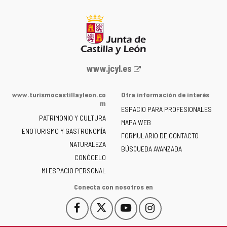
Portal
www.jcyl.es
web
de
www.turismocastillayleon.co
Otra información de interés
la
m
ESPACIO PARA PROFESIONALES
Junta
PATRIMONIO Y CULTURA
de
MAPA WEB
ENOTURISMO Y GASTRONOMÍA
Castilla
FORMULARIO DE CONTACTO
NATURALEZA
y
BÚSQUEDA AVANZADA
León
CONÓCELO
-
MI ESPACIO PERSONAL
Conecta con nosotros en
Facebook
X
YouTube
Instagram
Este
Este
Este
Este
enlace
enlace
enlace
enlace