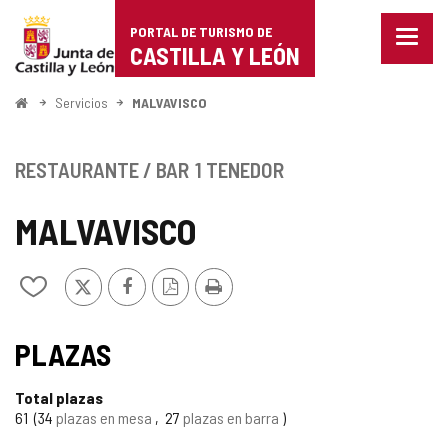
Portal
Saltar al contenido
PORTAL DE TURISMO DE
Menu
de
CASTILLA Y LEÓN
cerra
Mostr
Turismo
opcio
Inicio
Servicios
MALVAVISCO
de
de
naveg
Castilla
RESTAURANTE / BAR
1 TENEDOR
y
MALVAVISCO
León
X
Facebook
Versión
Imprimir
Añadir/quitar
PDF
de
mis
cuadernos
PLAZAS
Total plazas
61
34
plazas en mesa
27
plazas en barra