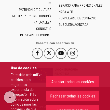
la
m
ESPACIO PARA PROFESIONALES
Junta
PATRIMONIO Y CULTURA
de
MAPA WEB
ENOTURISMO Y GASTRONOMÍA
Castilla
FORMULARIO DE CONTACTO
NATURALEZA
y
BÚSQUEDA AVANZADA
León
CONÓCELO
-
MI ESPACIO PERSONAL
Conecta con nosotros en
Facebook
X
YouTube
Instagram
Este
Este
Este
Este
enlace
enlace
enlace
enlace
se
se
se
se
Uso de cookies
abrirá
abrirá
abrirá
abrirá
Este sitio web utiliza
en
en
en
en
cookies para
una
una
una
una
Aceptar todas las cookies
mejorar su
ventana
ventana
ventana
ventana
experiencia de
nueva.
nueva.
nueva.
nueva.
navegación. Más
Rechazar todas las cookies
"Volver
información sobre
cómo usamos las
Copyright 2026 - Junta de Castilla y León
cookies y de qué
arriba"