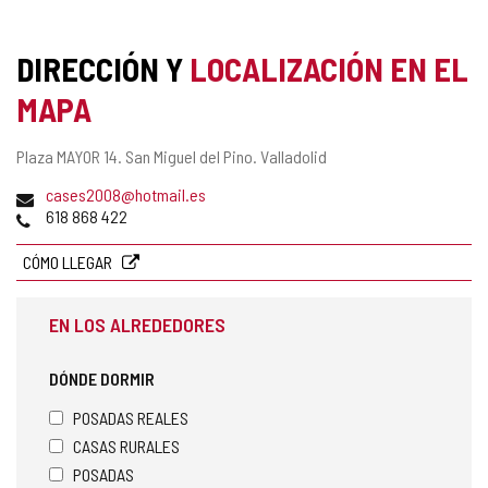
DIRECCIÓN Y
LOCALIZACIÓN EN EL
MAPA
Dirección
Plaza MAYOR 14.
San Miguel del Pino.
Valladolid
postal
Dirección
cases2008@hotmail.es
de
Teléfonos
618 868 422
correo
electrónico
CÓMO LLEGAR
EN LOS ALREDEDORES
DÓNDE DORMIR
POSADAS REALES
CASAS RURALES
POSADAS