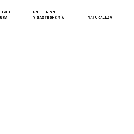
or
MONIO
ENOTURISMO
NATURALEZA
TURA
Y GASTRONOMÍA