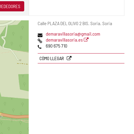
LREDEDORES
Dirección
Calle PLAZA DEL OLIVO 2 BIS.
Soria.
Soria
postal
Dirección
demaravillasoria@gmail.com
de
Página
demaravillasoria.es
correo
Web
Teléfonos
690 675 710
electrónico
CÓMO LLEGAR