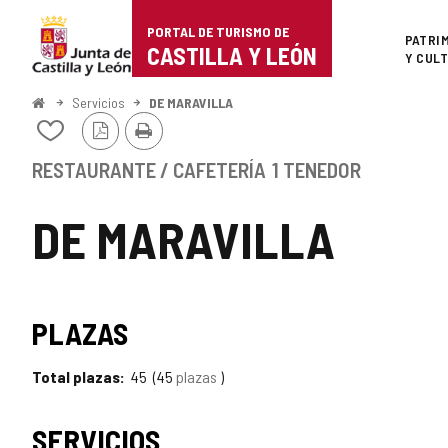
Portal
Saltar al contenido
PORTAL DE TURISMO DE
Superi
PATRI
de
CASTILLA Y LEÓN
Y CUL
Turismo
Inicio
Servicios
DE MARAVILLA
Versión
Imprimir
de
Añadir/quitar
PDF
de
Castilla
mis
RESTAURANTE / CAFETERÍA
1 TENEDOR
cuadernos
y
DE MARAVILLA
León
PLAZAS
Total plazas
45
45
plazas
SERVICIOS