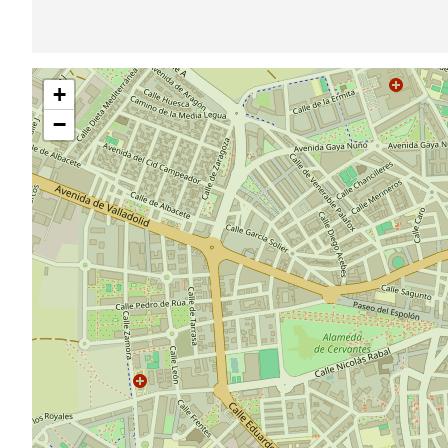
Saltar
+
mapa
−