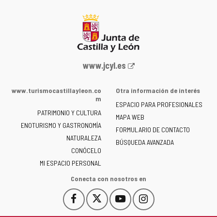
Portal
www.jcyl.es
web
de
www.turismocastillayleon.co
Otra información de interés
la
m
ESPACIO PARA PROFESIONALES
Junta
PATRIMONIO Y CULTURA
de
MAPA WEB
ENOTURISMO Y GASTRONOMÍA
Castilla
FORMULARIO DE CONTACTO
NATURALEZA
y
BÚSQUEDA AVANZADA
León
CONÓCELO
-
MI ESPACIO PERSONAL
Conecta con nosotros en
Facebook
X
YouTube
Instagram
Este
Este
Este
Este
enlace
enlace
enlace
enlace