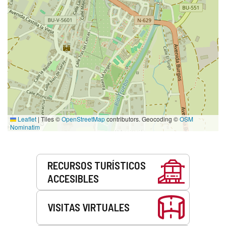
Leaflet
|
Tiles ©
OpenStreetMap
contributors. Geocoding ©
OSM
Nominatim
Servicios
RECURSOS TURÍSTICOS
ACCESIBLES
VISITAS VIRTUALES