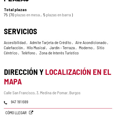
Total plazas
75
70
plazas en mesa
5
plazas en barra
SERVICIOS
Accesibilidad
Admite Tarjeta de Crédito
Aire Acondicionado
Calefacción
Hilo Musical
Jardín - Terraza
Moderno
Sitio
Céntrico
Teléfono
Zona de Interés Turístico
DIRECCIÓN Y
LOCALIZACIÓN EN EL
MAPA
Dirección
Calle San Francisco, 3.
Medina de Pomar.
Burgos
postal
Teléfonos
947 191 689
CÓMO LLEGAR