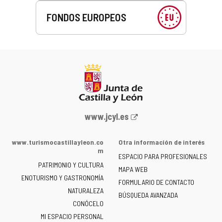
FONDOS EUROPEOS
Portal
www.jcyl.es
web
de
www.turismocastillayleon.co
Otra información de interés
la
m
ESPACIO PARA PROFESIONALES
Junta
PATRIMONIO Y CULTURA
de
MAPA WEB
ENOTURISMO Y GASTRONOMÍA
Castilla
FORMULARIO DE CONTACTO
NATURALEZA
y
BÚSQUEDA AVANZADA
León
CONÓCELO
-
MI ESPACIO PERSONAL