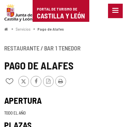
Portal
Saltar al contenido
PORTAL DE TURISMO DE
Menu
de
CASTILLA Y LEÓN
cerra
Mostr
Turismo
opcio
Inicio
Servicios
Pago de Alafes
de
de
naveg
Castilla
RESTAURANTE / BAR
1 TENEDOR
y
PAGO DE ALAFES
León
X
Facebook
Versión
Imprimir
Añadir/quitar
PDF
de
mis
TIPO
cuadernos
APERTURA
TODO EL AÑO
PLAZAS