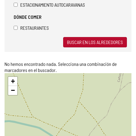
ESTACIONAMIENTO AUTOCARAVANAS
l
e
DÓNDE COMER
c
t
RESTAURANTES
r
ó
n
BUSCAR EN LOS ALREDEDORES
i
c
o
No hemos encontrado nada. Selecciona una combinación de
)
marcadores en el buscador.
Saltar
+
mapa
−