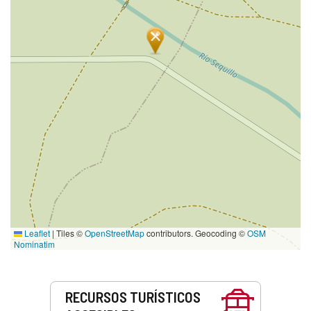
Leaflet
|
Tiles ©
OpenStreetMap
contributors. Geocoding ©
OSM
Nominatim
Servicios
RECURSOS TURÍSTICOS