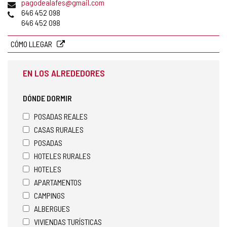
Dirección
(
pagodealafes@gmail.com
de
Teléfonos
a
646 452 098
correo
b
646 452 098
electrónico
r
e
CÓMO LLEGAR
e
l
EN LOS ALREDEDORES
c
l
i
DÓNDE DORMIR
e
n
POSADAS REALES
t
CASAS RURALES
e
POSADAS
d
e
HOTELES RURALES
c
HOTELES
o
APARTAMENTOS
r
r
CAMPINGS
e
ALBERGUES
o
VIVIENDAS TURÍSTICAS
e