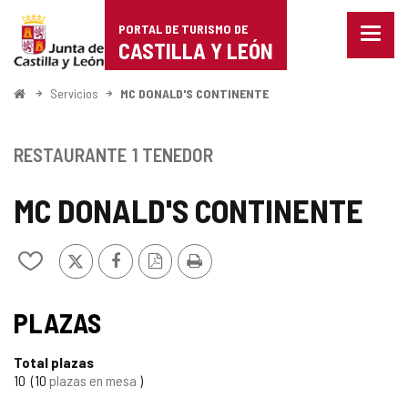
Portal
Saltar al contenido
PORTAL DE TURISMO DE
Menu
de
CASTILLA Y LEÓN
cerra
Mostr
Turismo
opcio
Inicio
Servicios
MC DONALD'S CONTINENTE
de
de
naveg
Castilla
RESTAURANTE
1 TENEDOR
y
MC DONALD'S CONTINENTE
León
X
Facebook
Versión
Imprimir
Añadir/quitar
PDF
de
mis
cuadernos
PLAZAS
Total plazas
10
10
plazas en mesa