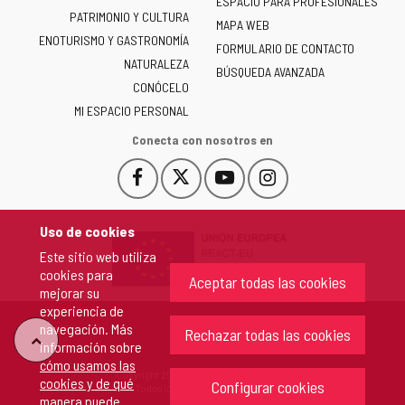
ESPACIO PARA PROFESIONALES
Junta
PATRIMONIO Y CULTURA
de
MAPA WEB
ENOTURISMO Y GASTRONOMÍA
Castilla
FORMULARIO DE CONTACTO
NATURALEZA
y
BÚSQUEDA AVANZADA
León
CONÓCELO
-
MI ESPACIO PERSONAL
Conecta con nosotros en
Facebook
X
YouTube
Instagram
Este
Este
Este
Este
enlace
enlace
enlace
enlace
se
se
se
se
Uso de cookies
abrirá
abrirá
abrirá
abrirá
Este sitio web utiliza
en
en
en
en
cookies para
una
una
una
una
Aceptar todas las cookies
mejorar su
ventana
ventana
ventana
ventana
experiencia de
nueva.
nueva.
nueva.
nueva.
navegación. Más
Rechazar todas las cookies
"Volver
información sobre
cómo usamos las
Copyright 2026 - Junta de Castilla y León
cookies y de qué
arriba"
Configurar cookies
Todos los derechos reservados.
manera puede