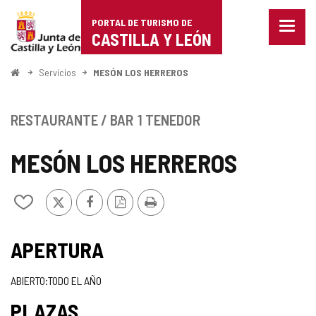
Portal
Saltar al contenido
PORTAL DE TURISMO DE
Menu
de
CASTILLA Y LEÓN
cerra
Mostr
Turismo
opcio
Inicio
Servicios
MESÓN LOS HERREROS
de
de
naveg
Castilla
RESTAURANTE / BAR
1 TENEDOR
y
MESÓN LOS HERREROS
León
X
Facebook
Versión
Imprimir
Añadir/quitar
PDF
de
mis
cuadernos
APERTURA
ABIERTO:TODO EL AÑO
PLAZAS