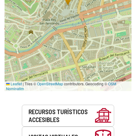
Leaflet
|
Tiles ©
OpenStreetMap
contributors. Geocoding ©
OSM
Nominatim
Servicios
RECURSOS TURÍSTICOS
ACCESIBLES