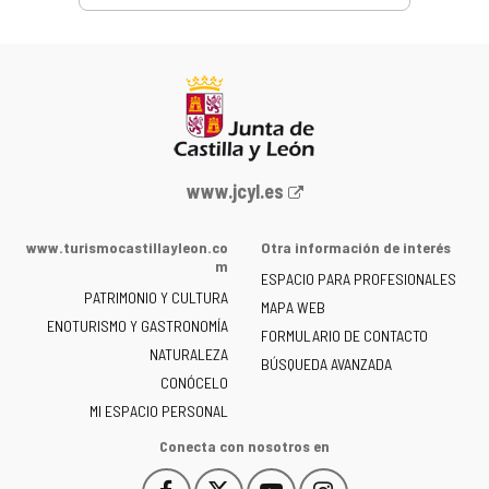
Portal
www.jcyl.es
web
de
www.turismocastillayleon.co
Otra información de interés
la
m
ESPACIO PARA PROFESIONALES
Junta
PATRIMONIO Y CULTURA
de
MAPA WEB
ENOTURISMO Y GASTRONOMÍA
Castilla
FORMULARIO DE CONTACTO
NATURALEZA
y
BÚSQUEDA AVANZADA
León
CONÓCELO
-
MI ESPACIO PERSONAL
Conecta con nosotros en