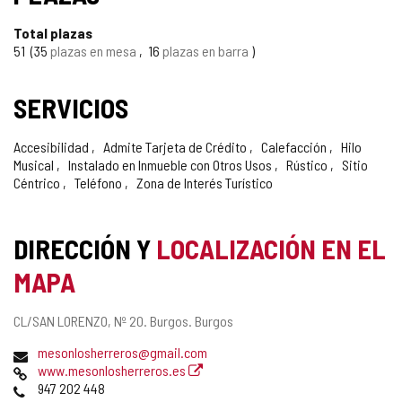
Total plazas
51
35
plazas en mesa
16
plazas en barra
SERVICIOS
Accesibilidad
Admite Tarjeta de Crédito
Calefacción
Hilo
Musical
Instalado en Inmueble con Otros Usos
Rústico
Sitio
Céntrico
Teléfono
Zona de Interés Turístico
DIRECCIÓN Y
LOCALIZACIÓN EN EL
MAPA
Dirección
CL/SAN LORENZO, Nº 20.
Burgos.
Burgos
postal
Dirección
mesonlosherreros@gmail.com
de
Página
www.mesonlosherreros.es
correo
Web
Teléfonos
947 202 448