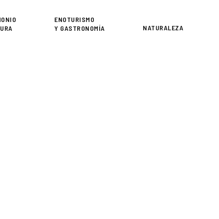
or
MONIO
ENOTURISMO
NATURALEZA
TURA
Y GASTRONOMÍA