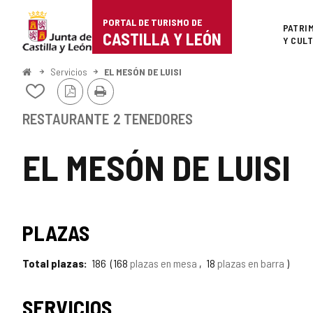
Portal
Saltar al contenido
PORTAL DE TURISMO DE
Superi
PATRI
de
CASTILLA Y LEÓN
Y CUL
Turismo
Inicio
Servicios
EL MESÓN DE LUISI
Versión
Imprimir
de
Añadir/quitar
PDF
de
Castilla
mis
RESTAURANTE
2 TENEDORES
cuadernos
y
EL MESÓN DE LUISI
León
PLAZAS
Total plazas
186
168
plazas en mesa
18
plazas en barra
SERVICIOS