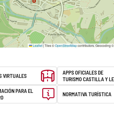
Leaflet
|
Tiles ©
OpenStreetMap
contributors. Geocoding 
APPS OFICIALES DE
S VIRTUALES
TURISMO CASTILLA Y L
MACIÓN PARA EL
NORMATIVA TURÍSTICA
RO