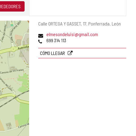
LREDEDORES
Dirección
Calle ORTEGA Y GASSET, 17.
Ponferrada.
León
postal
Dirección
elmesondeluisi@gmail.com
de
Teléfonos
699 314 113
correo
electrónico
CÓMO LLEGAR