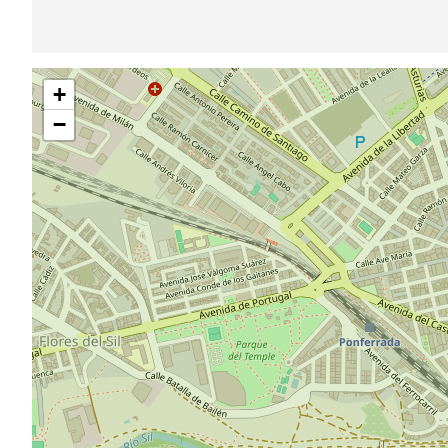
Saltar
+
mapa
−