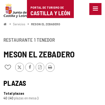
Portal
Saltar al contenido
PORTAL DE TURISMO DE
Menu
de
CASTILLA Y LEÓN
cerra
Mostr
Turismo
opcio
Inicio
Servicios
MESON EL ZEBADERO
de
de
naveg
Castilla
RESTAURANTE
1 TENEDOR
y
MESON EL ZEBADERO
León
X
Facebook
Versión
Imprimir
Añadir/quitar
PDF
de
mis
cuadernos
PLAZAS
Total plazas
40
40
plazas en mesa