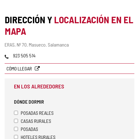
DIRECCIÓN Y
LOCALIZACIÓN EN EL
MAPA
Dirección
ERAS, Nº 70.
Masueco.
Salamanca
postal
Teléfonos
923 505 514
CÓMO LLEGAR
EN LOS ALREDEDORES
DÓNDE DORMIR
POSADAS REALES
CASAS RURALES
POSADAS
HOTELES RURALES