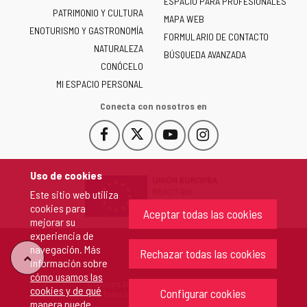
ESPACIO PARA PROFESIONALES
Junta
PATRIMONIO Y CULTURA
de
MAPA WEB
ENOTURISMO Y GASTRONOMÍA
Castilla
FORMULARIO DE CONTACTO
NATURALEZA
y
BÚSQUEDA AVANZADA
León
CONÓCELO
-
MI ESPACIO PERSONAL
Conecta con nosotros en
Facebook
X
YouTube
Instagram
Este
Este
Este
Este
enlace
enlace
enlace
enlace
se
se
se
se
Uso de cookies
abrirá
abrirá
abrirá
abrirá
Este sitio web utiliza
en
en
en
en
cookies para
una
una
una
una
Aceptar todas las cookies
mejorar su
ventana
ventana
ventana
ventana
experiencia de
nueva.
nueva.
nueva.
nueva.
navegación. Más
Rechazar todas las cookies
"Volver
información sobre
cómo usamos las
Copyright 2026 - Junta de Castilla y León
cookies y de qué
arriba"
Configurar cookies
Todos los derechos reservados.
manera puede