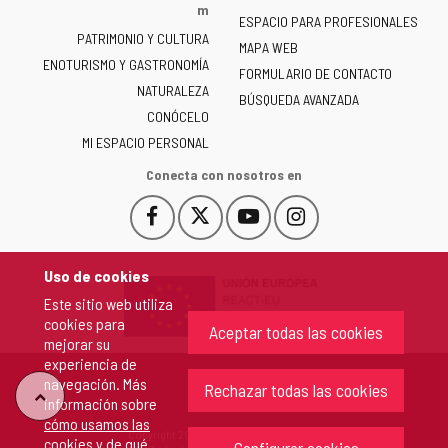
la
m
ESPACIO PARA PROFESIONALES
Junta
PATRIMONIO Y CULTURA
de
MAPA WEB
ENOTURISMO Y GASTRONOMÍA
Castilla
FORMULARIO DE CONTACTO
NATURALEZA
y
BÚSQUEDA AVANZADA
León
CONÓCELO
-
MI ESPACIO PERSONAL
Conecta con nosotros en
Facebook
X
YouTube
Instagram
Este
Este
Este
Este
enlace
enlace
enlace
enlace
se
se
se
se
Uso de cookies
abrirá
abrirá
abrirá
abrirá
Este sitio web utiliza
en
en
en
en
cookies para
una
una
una
una
Aceptar todas las cookies
mejorar su
ventana
ventana
ventana
ventana
experiencia de
nueva.
nueva.
nueva.
nueva.
navegación. Más
Rechazar todas las cookies
"Volver
información sobre
cómo usamos las
Copyright 2026 - Junta de Castilla y León
cookies y de qué
arriba"