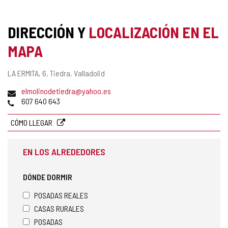
DIRECCIÓN Y
LOCALIZACIÓN EN EL
MAPA
Dirección
LA ERMITA, 6.
Tiedra.
Valladolid
postal
Dirección
elmolinodetiedra@yahoo.es
de
Teléfonos
607 640 643
correo
electrónico
CÓMO LLEGAR
EN LOS ALREDEDORES
DÓNDE DORMIR
POSADAS REALES
CASAS RURALES
POSADAS