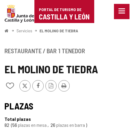
Portal
Saltar al contenido
PORTAL DE TURISMO DE
Menu
de
CASTILLA Y LEÓN
cerra
Mostr
Turismo
opcio
Inicio
Servicios
EL MOLINO DE TIEDRA
de
de
naveg
Castilla
RESTAURANTE / BAR
1 TENEDOR
y
EL MOLINO DE TIEDRA
León
X
Facebook
Versión
Imprimir
Añadir/quitar
PDF
de
mis
cuadernos
PLAZAS
Total plazas
82
56
plazas en mesa
26
plazas en barra