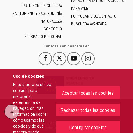
ESPACIO PARA PROFESIONALES
Junta
PATRIMONIO Y CULTURA
de
MAPA WEB
ENOTURISMO Y GASTRONOMÍA
Castilla
FORMULARIO DE CONTACTO
NATURALEZA
y
BÚSQUEDA AVANZADA
León
CONÓCELO
-
MI ESPACIO PERSONAL
Conecta con nosotros en
Facebook
X
YouTube
Instagram
Este
Este
Este
Este
enlace
enlace
enlace
enlace
se
se
se
se
Uso de cookies
abrirá
abrirá
abrirá
abrirá
Este sitio web utiliza
en
en
en
en
cookies para
una
una
una
una
Aceptar todas las cookies
mejorar su
ventana
ventana
ventana
ventana
experiencia de
nueva.
nueva.
nueva.
nueva.
navegación. Más
Rechazar todas las cookies
"Volver
información sobre
cómo usamos las
Copyright 2026 - Junta de Castilla y León
cookies y de qué
arriba"
Configurar cookies
Todos los derechos reservados.
manera puede