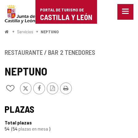
Portal
Saltar al contenido
PORTAL DE TURISMO DE
Menu
de
CASTILLA Y LEÓN
cerra
Mostr
Turismo
opcio
Inicio
Servicios
NEPTUNO
de
de
naveg
Castilla
RESTAURANTE / BAR
2 TENEDORES
y
NEPTUNO
León
X
Facebook
Versión
Imprimir
Añadir/quitar
PDF
de
mis
cuadernos
PLAZAS
Total plazas
54
54
plazas en mesa