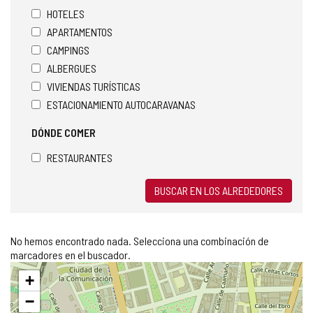
HOTELES
APARTAMENTOS
CAMPINGS
ALBERGUES
VIVIENDAS TURÍSTICAS
ESTACIONAMIENTO AUTOCARAVANAS
DÓNDE COMER
RESTAURANTES
BUSCAR EN LOS ALREDEDORES
No hemos encontrado nada. Selecciona una combinación de
marcadores en el buscador.
Saltar
+
mapa
−