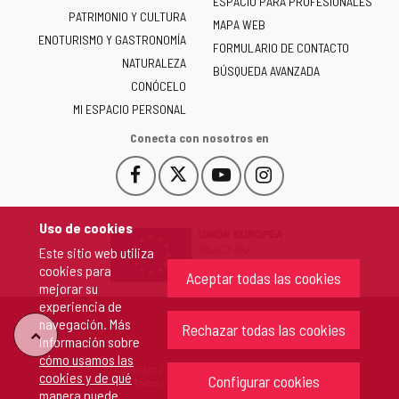
ESPACIO PARA PROFESIONALES
Junta
PATRIMONIO Y CULTURA
de
MAPA WEB
ENOTURISMO Y GASTRONOMÍA
Castilla
FORMULARIO DE CONTACTO
NATURALEZA
y
BÚSQUEDA AVANZADA
León
CONÓCELO
-
MI ESPACIO PERSONAL
Conecta con nosotros en
Facebook
X
YouTube
Instagram
Este
Este
Este
Este
enlace
enlace
enlace
enlace
se
se
se
se
Uso de cookies
abrirá
abrirá
abrirá
abrirá
Este sitio web utiliza
en
en
en
en
cookies para
una
una
una
una
Aceptar todas las cookies
mejorar su
ventana
ventana
ventana
ventana
experiencia de
nueva.
nueva.
nueva.
nueva.
navegación. Más
Rechazar todas las cookies
"Volver
información sobre
cómo usamos las
Copyright 2026 - Junta de Castilla y León
cookies y de qué
arriba"
Configurar cookies
Todos los derechos reservados.
manera puede