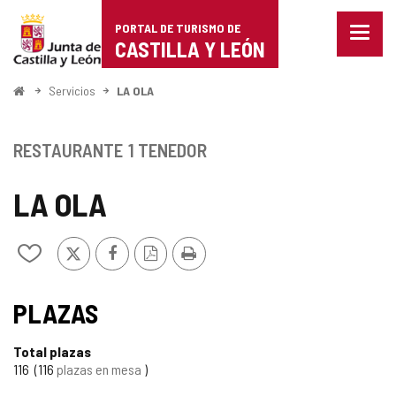
Portal
Saltar al contenido
PORTAL DE TURISMO DE
Menu
de
CASTILLA Y LEÓN
cerra
Mostr
Turismo
opcio
Inicio
Servicios
LA OLA
de
de
naveg
Castilla
RESTAURANTE
1 TENEDOR
y
LA OLA
León
X
Facebook
Versión
Imprimir
Añadir/quitar
PDF
de
mis
cuadernos
PLAZAS
Total plazas
116
116
plazas en mesa