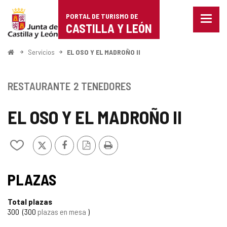
Portal
Saltar al contenido
PORTAL DE TURISMO DE
Menu
de
CASTILLA Y LEÓN
cerra
Mostr
Turismo
opcio
Inicio
Servicios
EL OSO Y EL MADROÑO II
de
de
naveg
Castilla
RESTAURANTE
2 TENEDORES
y
EL OSO Y EL MADROÑO II
León
X
Facebook
Versión
Imprimir
Añadir/quitar
PDF
de
mis
cuadernos
PLAZAS
Total plazas
300
300
plazas en mesa