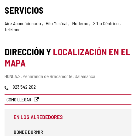
SERVICIOS
Aire Acondicionado
Hilo Musical
Moderno
Sitio Céntrico
Teléfono
DIRECCIÓN Y
LOCALIZACIÓN EN EL
MAPA
Dirección
HONDA,2.
Peñaranda de Bracamonte.
Salamanca
postal
Teléfonos
923 542 202
CÓMO LLEGAR
EN LOS ALREDEDORES
DÓNDE DORMIR