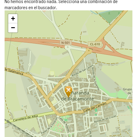
No hemos encontrado nada. Selecciona una combinación de
marcadores en el buscador.
Saltar
+
mapa
−