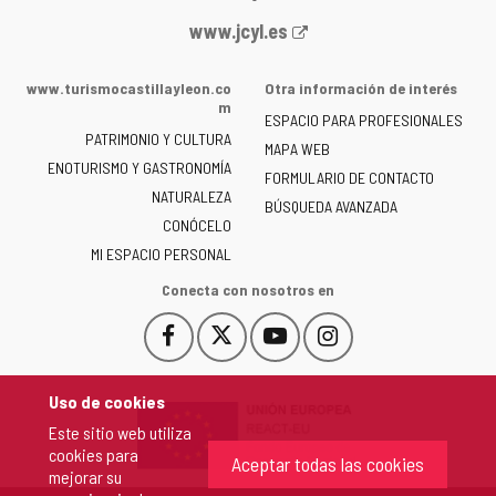
Portal
www.jcyl.es
web
de
www.turismocastillayleon.co
Otra información de interés
la
m
ESPACIO PARA PROFESIONALES
Junta
PATRIMONIO Y CULTURA
de
MAPA WEB
ENOTURISMO Y GASTRONOMÍA
Castilla
FORMULARIO DE CONTACTO
NATURALEZA
y
BÚSQUEDA AVANZADA
León
CONÓCELO
-
MI ESPACIO PERSONAL
Conecta con nosotros en
Facebook
X
YouTube
Instagram
Este
Este
Este
Este
enlace
enlace
enlace
enlace
se
se
se
se
Uso de cookies
abrirá
abrirá
abrirá
abrirá
Este sitio web utiliza
en
en
en
en
cookies para
una
una
una
una
Aceptar todas las cookies
mejorar su
ventana
ventana
ventana
ventana