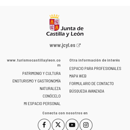
Portal
www.jcyl.es
web
de
www.turismocastillayleon.co
Otra información de interés
la
m
ESPACIO PARA PROFESIONALES
Junta
PATRIMONIO Y CULTURA
de
MAPA WEB
ENOTURISMO Y GASTRONOMÍA
Castilla
FORMULARIO DE CONTACTO
NATURALEZA
y
BÚSQUEDA AVANZADA
León
CONÓCELO
-
MI ESPACIO PERSONAL
Conecta con nosotros en
Facebook
X
YouTube
Instagram
Este
Este
Este
Este