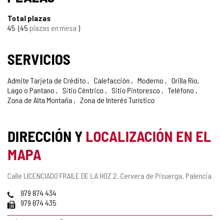
Total plazas
45
45
plazas en mesa
SERVICIOS
Admite Tarjeta de Crédito
Calefacción
Moderno
Orilla Río,
Lago o Pantano
Sitio Céntrico
Sitio Pintoresco
Teléfono
Zona de Alta Montaña
Zona de Interés Turístico
DIRECCIÓN Y
LOCALIZACIÓN EN EL
MAPA
Dirección
Calle LICENCIADO FRAILE DE LA HOZ 2.
Cervera de Pisuerga.
Palencia
postal
Teléfonos
979 874 434
Fax
979 874 435