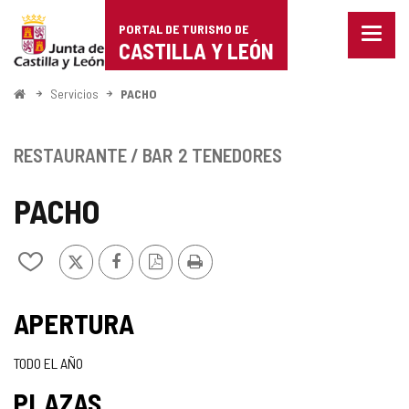
Portal
Saltar al contenido
PORTAL DE TURISMO DE
Menu
de
CASTILLA Y LEÓN
cerra
Mostr
Turismo
opcio
Inicio
Servicios
PACHO
de
de
naveg
Castilla
RESTAURANTE / BAR
2 TENEDORES
y
PACHO
León
X
Facebook
Versión
Imprimir
Añadir/quitar
PDF
de
mis
TIPO
cuadernos
APERTURA
TODO EL AÑO
PLAZAS