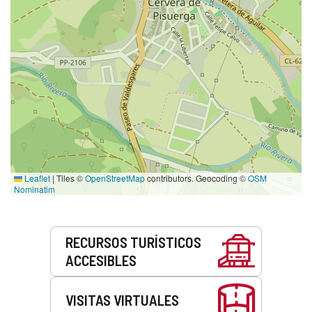
Leaflet
|
Tiles ©
OpenStreetMap
contributors. Geocoding ©
OSM
Nominatim
Servicios
RECURSOS TURÍSTICOS
ACCESIBLES
VISITAS VIRTUALES