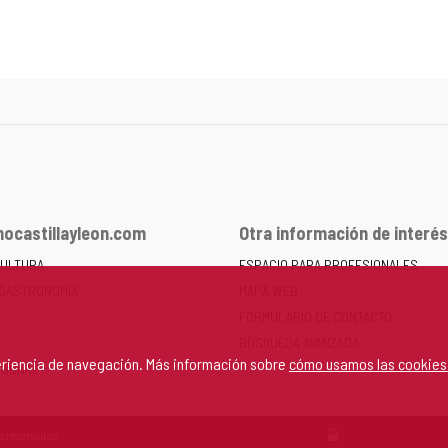
ocastillayleon.com
Otra información de interés
CULTURA
ESPACIO PARA PROFESIONALES
 GASTRONOMÍA
MAPA WEB
FORMULARIO DE CONTACTO
BÚSQUEDA AVANZADA
periencia de navegación. Más información sobre
cómo usamos las cookies
RSONAL
s reservados.