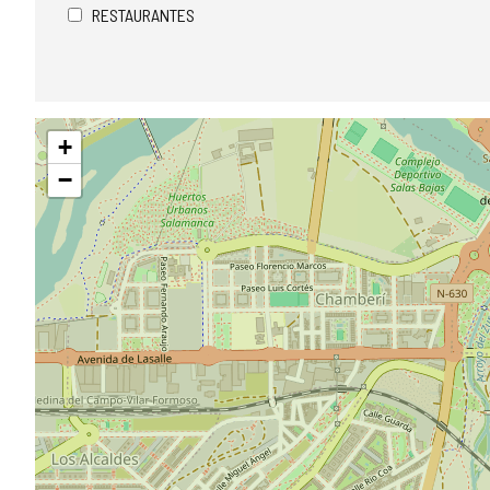
RESTAURANTES
Saltar
+
mapa
−