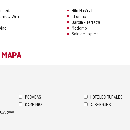
Moneda
Hilo Musical
ernet/ Wifi
Idiomas
Jardín - Terraza
king
Moderno
a
Sala de Espera
L MAPA
POSADAS
HOTELES RURALES
CAMPINGS
ALBERGUES
TOCARAVANAS