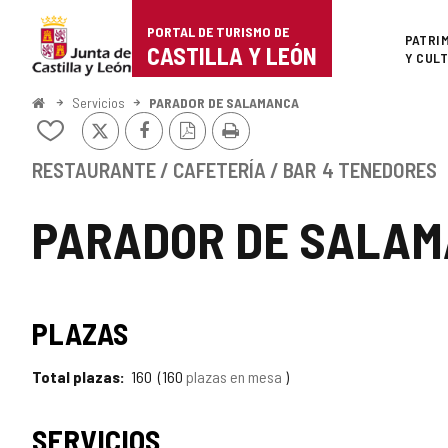
Portal
Saltar al contenido
PORTAL DE TURISMO DE
Superi
PATRI
de
CASTILLA Y LEÓN
Y CUL
Turismo
Inicio
Servicios
PARADOR DE SALAMANCA
X
Facebook
Versión
Imprimir
de
Añadir/quitar
PDF
de
Castilla
mis
RESTAURANTE / CAFETERÍA / BAR
4 TENEDORES
cuadernos
y
PARADOR DE SALA
León
PLAZAS
Total plazas
160
160
plazas en mesa
SERVICIOS