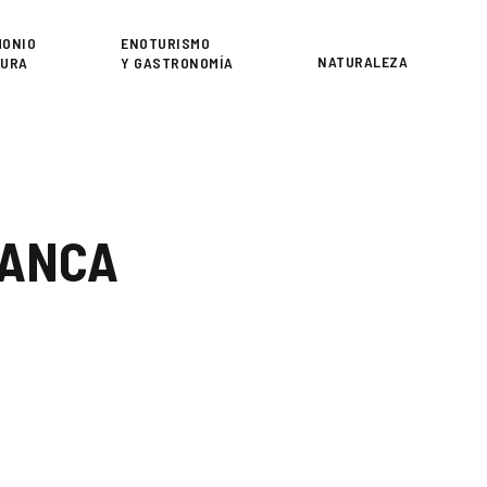
or
MONIO
ENOTURISMO
NATURALEZA
TURA
Y GASTRONOMÍA
MANCA