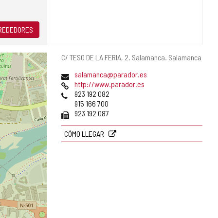
LREDEDORES
Dirección
C/ TESO DE LA FERIA, 2.
Salamanca.
Salamanca
postal
Dirección
salamanca@parador.es
de
Página
http://www.parador.es
correo
Web
Teléfonos
923 192 082
electrónico
915 166 700
Fax
923 192 087
CÓMO LLEGAR