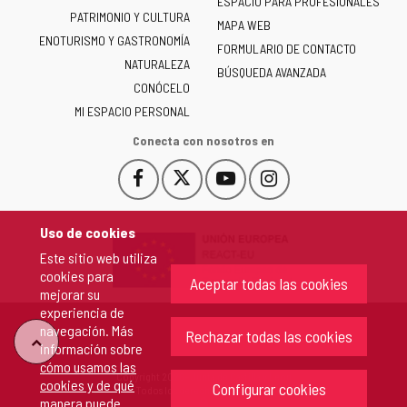
ESPACIO PARA PROFESIONALES
Junta
PATRIMONIO Y CULTURA
de
MAPA WEB
ENOTURISMO Y GASTRONOMÍA
Castilla
FORMULARIO DE CONTACTO
NATURALEZA
y
BÚSQUEDA AVANZADA
León
CONÓCELO
-
MI ESPACIO PERSONAL
Conecta con nosotros en
Facebook
X
YouTube
Instagram
Este
Este
Este
Este
enlace
enlace
enlace
enlace
se
se
se
se
Uso de cookies
abrirá
abrirá
abrirá
abrirá
Este sitio web utiliza
en
en
en
en
cookies para
una
una
una
una
Aceptar todas las cookies
mejorar su
ventana
ventana
ventana
ventana
experiencia de
nueva.
nueva.
nueva.
nueva.
navegación. Más
Rechazar todas las cookies
"Volver
información sobre
cómo usamos las
Copyright 2026 - Junta de Castilla y León
cookies y de qué
arriba"
Configurar cookies
Todos los derechos reservados.
manera puede