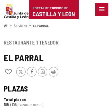
Portal
Saltar al contenido
PORTAL DE TURISMO DE
Menu
de
CASTILLA Y LEÓN
cerra
Mostr
Turismo
opcio
Inicio
Servicios
EL PARRAL
de
de
naveg
Castilla
RESTAURANTE
1 TENEDOR
y
EL PARRAL
León
X
Facebook
Versión
Imprimir
Añadir/quitar
PDF
de
mis
cuadernos
PLAZAS
Total plazas
105
105
plazas en mesa