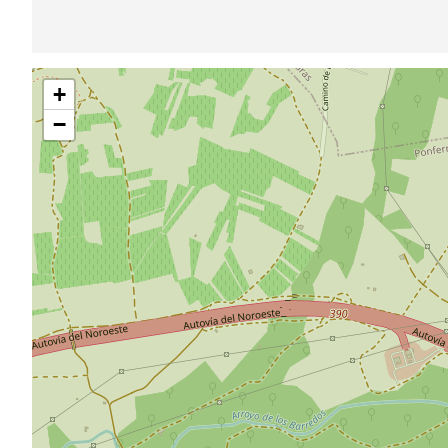
Saltar
+
mapa
−