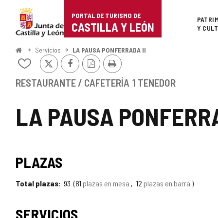
Portal
Saltar al contenido
PORTAL DE TURISMO DE
Superi
PATRI
de
CASTILLA Y LEÓN
Y CUL
Turismo
Inicio
Servicios
LA PAUSA PONFERRADA II
X
Facebook
Versión
Imprimir
de
Añadir/quitar
PDF
de
Castilla
mis
RESTAURANTE / CAFETERÍA
1 TENEDOR
cuadernos
y
LA PAUSA PONFERRA
León
PLAZAS
Total plazas
93
81
plazas en mesa
12
plazas en barra
SERVICIOS