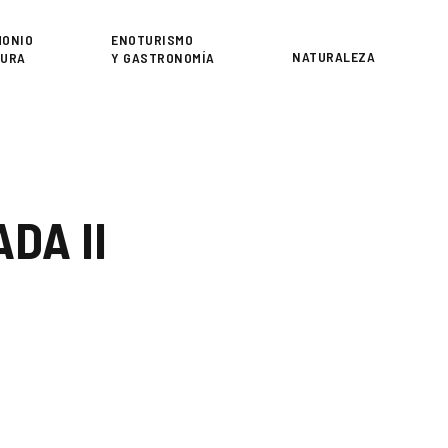
or
MONIO
ENOTURISMO
NATURALEZA
TURA
Y GASTRONOMÍA
DA II