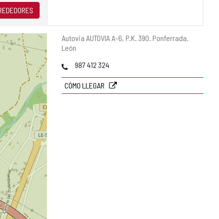
LREDEDORES
Dirección
Autovia AUTOVIA A-6, P.K. 390.
Ponferrada.
postal
León
Teléfonos
987 412 324
CÓMO LLEGAR