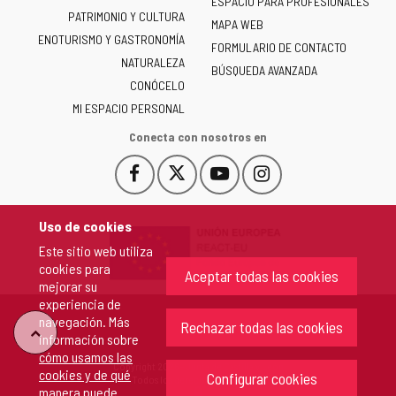
ESPACIO PARA PROFESIONALES
Junta
PATRIMONIO Y CULTURA
de
MAPA WEB
ENOTURISMO Y GASTRONOMÍA
Castilla
FORMULARIO DE CONTACTO
NATURALEZA
y
BÚSQUEDA AVANZADA
León
CONÓCELO
-
MI ESPACIO PERSONAL
Conecta con nosotros en
Facebook
X
YouTube
Instagram
Este
Este
Este
Este
enlace
enlace
enlace
enlace
se
se
se
se
Uso de cookies
abrirá
abrirá
abrirá
abrirá
Este sitio web utiliza
en
en
en
en
cookies para
una
una
una
una
Aceptar todas las cookies
mejorar su
ventana
ventana
ventana
ventana
experiencia de
nueva.
nueva.
nueva.
nueva.
navegación. Más
Rechazar todas las cookies
"Volver
información sobre
cómo usamos las
Copyright 2026 - Junta de Castilla y León
cookies y de qué
arriba"
Configurar cookies
Todos los derechos reservados.
manera puede