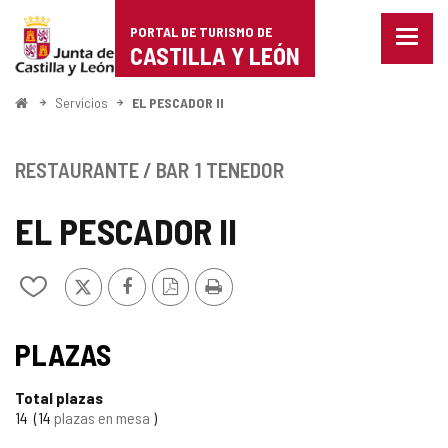
Portal
Saltar al contenido
PORTAL DE TURISMO DE
Menu
de
CASTILLA Y LEÓN
cerra
Mostr
Turismo
opcio
Inicio
Servicios
EL PESCADOR II
de
de
naveg
Castilla
RESTAURANTE / BAR
1 TENEDOR
y
EL PESCADOR II
León
X
Facebook
Versión
Imprimir
Añadir/quitar
PDF
de
mis
cuadernos
PLAZAS
Total plazas
14
14
plazas en mesa