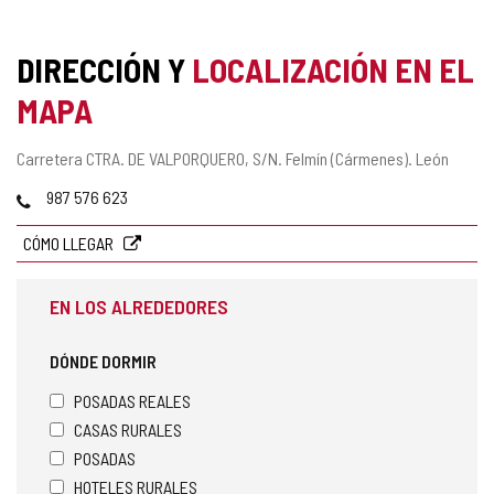
DIRECCIÓN Y
LOCALIZACIÓN EN EL
MAPA
Dirección
Carretera CTRA. DE VALPORQUERO, S/N.
Felmín (Cármenes).
León
postal
Teléfonos
987 576 623
CÓMO LLEGAR
EN LOS ALREDEDORES
DÓNDE DORMIR
POSADAS REALES
CASAS RURALES
POSADAS
HOTELES RURALES