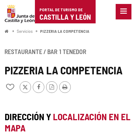
Portal
Saltar al contenido
PORTAL DE TURISMO DE
Menu
de
CASTILLA Y LEÓN
cerra
Mostr
Turismo
opcio
Inicio
Servicios
PIZZERIA LA COMPETENCIA
de
de
naveg
Castilla
RESTAURANTE / BAR
1 TENEDOR
y
PIZZERIA LA COMPETENCIA
León
X
Facebook
Versión
Imprimir
Añadir/quitar
PDF
de
mis
cuadernos
DIRECCIÓN Y
LOCALIZACIÓN EN EL
MAPA