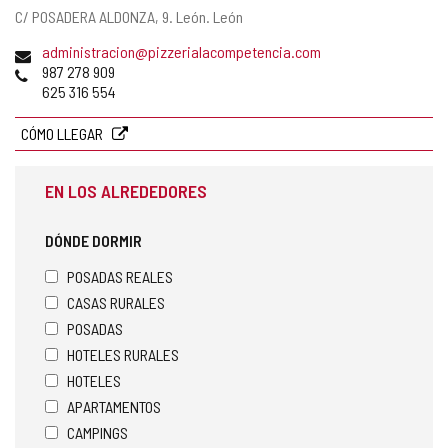
Dirección
C/ POSADERA ALDONZA, 9.
León.
León
postal
Dirección
administracion@pizzerialacompetencia.com
de
Teléfonos
987 278 909
correo
625 316 554
electrónico
CÓMO LLEGAR
EN LOS ALREDEDORES
DÓNDE DORMIR
POSADAS REALES
CASAS RURALES
POSADAS
HOTELES RURALES
HOTELES
APARTAMENTOS
CAMPINGS