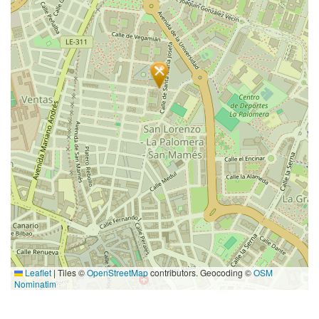
Leaflet
|
Tiles ©
OpenStreetMap
contributors. Geocoding ©
OSM
Nominatim