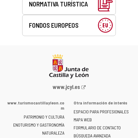
NORMATIVA TURÍSTICA
FONDOS EUROPEOS
Portal
www.jcyl.es
web
de
www.turismocastillayleon.co
Otra información de interés
la
m
ESPACIO PARA PROFESIONALES
Junta
PATRIMONIO Y CULTURA
de
MAPA WEB
ENOTURISMO Y GASTRONOMÍA
Castilla
FORMULARIO DE CONTACTO
NATURALEZA
y
BÚSQUEDA AVANZADA