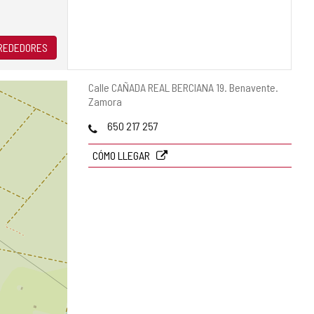
LREDEDORES
Dirección
Calle CAÑADA REAL BERCIANA 19.
Benavente.
postal
Zamora
Teléfonos
650 217 257
CÓMO LLEGAR