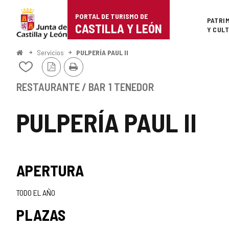
Portal
Saltar al contenido
PORTAL DE TURISMO DE
Superi
PATRI
de
CASTILLA Y LEÓN
Y CUL
Turismo
Inicio
Servicios
PULPERÍA PAUL II
Versión
Imprimir
de
Añadir/quitar
PDF
de
Castilla
mis
RESTAURANTE / BAR
1 TENEDOR
cuadernos
y
PULPERÍA PAUL II
León
APERTURA
TODO EL AÑO
PLAZAS