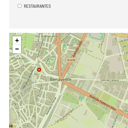
RESTAURANTES
Saltar
+
mapa
−