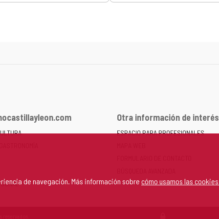
ocastillayleon.com
Otra información de interés
CULTURA
ESPACIO PARA PROFESIONALES
 GASTRONOMÍA
MAPA WEB
FORMULARIO DE CONTACTO
BÚSQUEDA AVANZADA
periencia de navegación. Más información sobre
cómo usamos las cookies
RSONAL
s reservados.