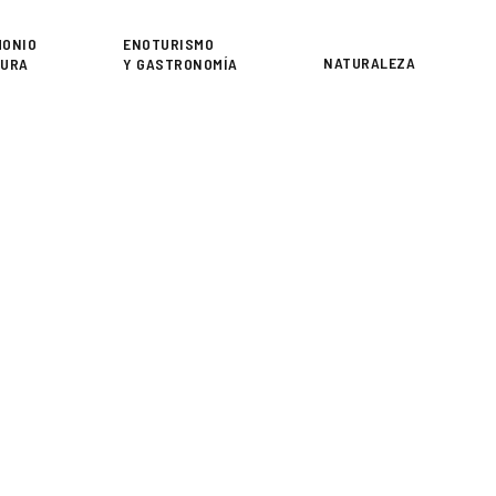
or
MONIO
ENOTURISMO
NATURALEZA
TURA
Y GASTRONOMÍA