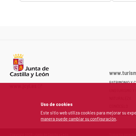
www.turism
PATRIMONIO Y 
Portal
www.jcyl.es
ENOTURISMO Y
web
de
NATURALEZA
Uso de cookies
la
CONÓCELO
Junta
Este sitio web utiliza cookies para mejorar su ex
MI ESPACIO PE
manera puede cambiar su configuración
.
de
Castilla
y
Copyright 2026 - Junta de Castilla y León
Todos los derecho