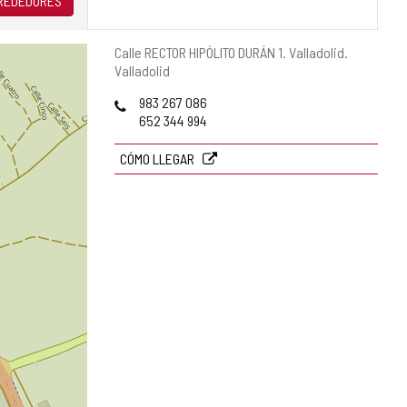
LREDEDORES
Dirección
Calle RECTOR HIPÓLITO DURÁN 1.
Valladolid.
postal
Valladolid
Teléfonos
983 267 086
652 344 994
CÓMO LLEGAR