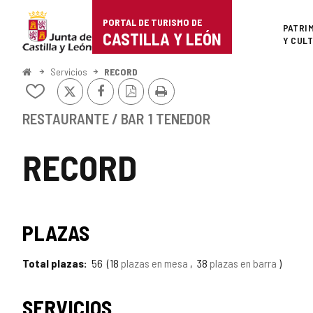
Portal
Saltar al contenido
PORTAL DE TURISMO DE
Superi
PATRI
de
CASTILLA Y LEÓN
Y CUL
Turismo
Inicio
Servicios
RECORD
X
Facebook
Versión
Imprimir
de
Añadir/quitar
PDF
de
Castilla
mis
RESTAURANTE / BAR
1 TENEDOR
cuadernos
y
RECORD
León
PLAZAS
Total plazas
56
18
plazas en mesa
38
plazas en barra
SERVICIOS