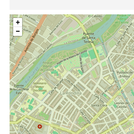
Saltar
+
mapa
−