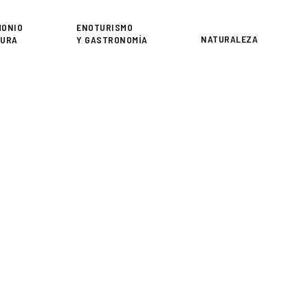
or
MONIO
ENOTURISMO
NATURALEZA
TURA
Y GASTRONOMÍA