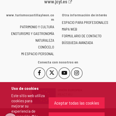
Portal
www.jcyl.es
web
de
www.turismocastillayleon.co
Otra información de interés
la
m
ESPACIO PARA PROFESIONALES
Junta
PATRIMONIO Y CULTURA
de
MAPA WEB
ENOTURISMO Y GASTRONOMÍA
Castilla
FORMULARIO DE CONTACTO
NATURALEZA
y
BÚSQUEDA AVANZADA
León
CONÓCELO
-
MI ESPACIO PERSONAL
Conecta con nosotros en
Facebook
X
YouTube
Instagram
Este
Este
Este
Este
enlace
enlace
enlace
enlace
se
se
se
se
Uso de cookies
abrirá
abrirá
abrirá
abrirá
Este sitio web utiliza
en
en
en
en
cookies para
una
una
una
una
Aceptar todas las cookies
mejorar su
ventana
ventana
ventana
ventana
experiencia de
nueva.
nueva.
nueva.
nueva.