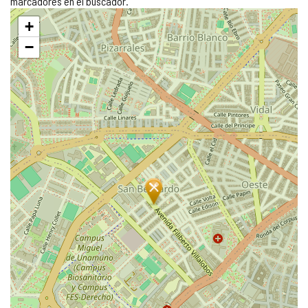
marcadores en el buscador.
Saltar
+
mapa
−