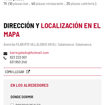
75
10
plazas bar
40
plazas restaurante
25
plazas cafetería
DIRECCIÓN Y
LOCALIZACIÓN EN EL
MAPA
Dirección
Avenida FILIBERTO VILLALOBOS 68 BJ.
Salamanca.
Salamanca
postal
Dirección
barregalado@hotmail.com
de
Teléfonos
923 223 001
correo
631 950 249
electrónico
CÓMO LLEGAR
EN LOS ALREDEDORES
DÓNDE DORMIR