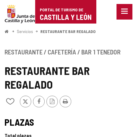
Portal
Saltar al contenido
PORTAL DE TURISMO DE
Menu
de
CASTILLA Y LEÓN
cerra
Mostr
Turismo
opcio
Inicio
Servicios
RESTAURANTE BAR REGALADO
de
de
naveg
Castilla
RESTAURANTE / CAFETERÍA / BAR
1 TENEDOR
y
RESTAURANTE BAR
León
REGALADO
X
Facebook
Versión
Imprimir
Añadir/quitar
PDF
de
mis
TIPO
cuadernos
PLAZAS
Total plazas