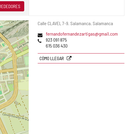
LREDEDORES
Dirección
Calle CLAVEL 7-9.
Salamanca.
Salamanca
postal
Dirección
fernandofernandezartigas@gmail.com
de
Teléfonos
923 091 875
correo
615 036 430
electrónico
CÓMO LLEGAR