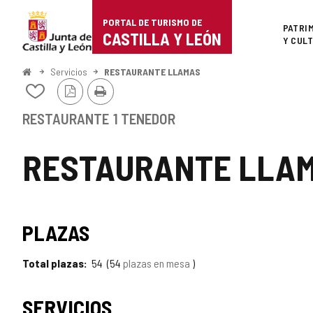
Portal
Saltar al contenido
PORTAL DE TURISMO DE
Superi
PATRI
de
CASTILLA Y LEÓN
Y CUL
Turismo
Inicio
Servicios
RESTAURANTE LLAMAS
Versión
Imprimir
de
Añadir/quitar
PDF
de
Castilla
mis
RESTAURANTE
1 TENEDOR
cuadernos
y
RESTAURANTE LLA
León
PLAZAS
Total plazas
54
54
plazas en mesa
SERVICIOS