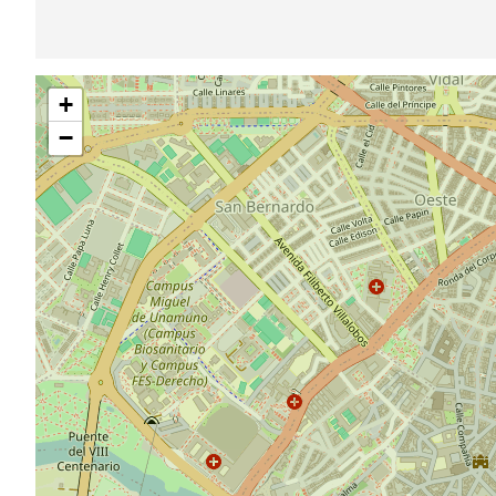
Saltar
+
mapa
−