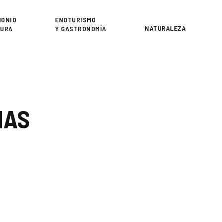
or
MONIO
ENOTURISMO
NATURALEZA
TURA
Y GASTRONOMÍA
MAS