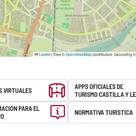
Leaflet
|
Tiles ©
OpenStreetMap
contributors. Geocoding 
APPS OFICIALES DE
S VIRTUALES
TURISMO CASTILLA Y L
MACIÓN PARA EL
NORMATIVA TURÍSTICA
RO