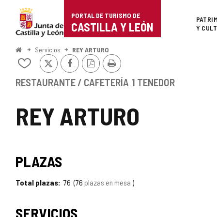
Portal
Saltar al contenido
PORTAL DE TURISMO DE
Superi
PATRI
de
CASTILLA Y LEÓN
Y CUL
Turismo
Inicio
Servicios
REY ARTURO
X
Facebook
Versión
Imprimir
de
Añadir/quitar
PDF
de
Castilla
mis
RESTAURANTE / CAFETERÍA
1 TENEDOR
cuadernos
y
REY ARTURO
León
PLAZAS
Total plazas
76
76
plazas en mesa
SERVICIOS