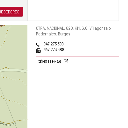
LREDEDORES
Dirección
CTRA. NACIONAL, 620, KM. 6,6.
Villagonzalo
postal
Pedernales.
Burgos
Teléfonos
947 273 399
Fax
947 273 388
CÓMO LLEGAR