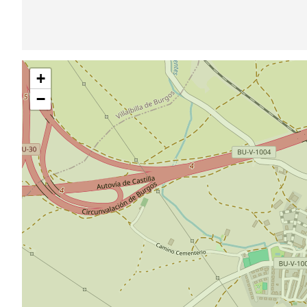
Saltar
+
mapa
−