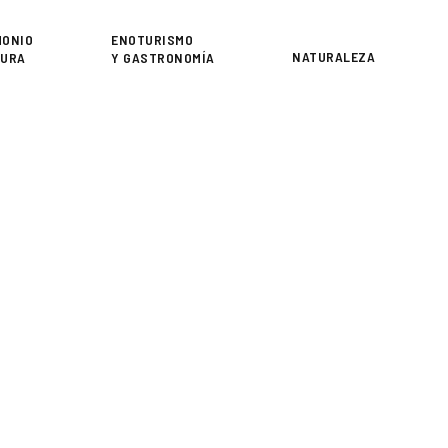
or
MONIO
ENOTURISMO
NATURALEZA
TURA
Y GASTRONOMÍA