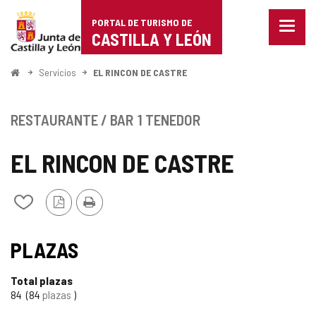
Portal
Saltar al contenido
PORTAL DE TURISMO DE
Menu
de
CASTILLA Y LEÓN
cerra
Mostr
Turismo
opcio
Inicio
Servicios
EL RINCON DE CASTRE
de
de
naveg
Castilla
RESTAURANTE / BAR
1 TENEDOR
y
EL RINCON DE CASTRE
León
Versión
Imprimir
Añadir/quitar
PDF
de
mis
cuadernos
PLAZAS
Total plazas
84
84
plazas