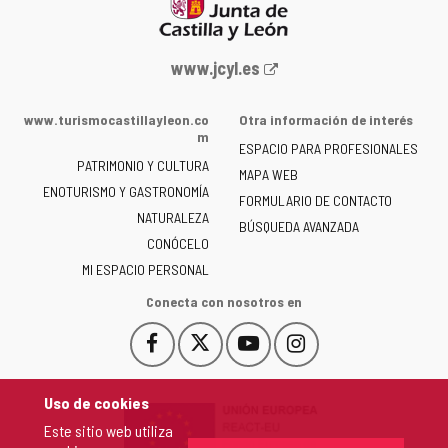
Portal
www.jcyl.es
web
de
www.turismocastillayleon.co
Otra información de interés
la
m
ESPACIO PARA PROFESIONALES
Junta
PATRIMONIO Y CULTURA
de
MAPA WEB
ENOTURISMO Y GASTRONOMÍA
Castilla
FORMULARIO DE CONTACTO
NATURALEZA
y
BÚSQUEDA AVANZADA
León
CONÓCELO
-
MI ESPACIO PERSONAL
Conecta con nosotros en
Facebook
X
YouTube
Instagram
Este
Este
Este
Este
enlace
enlace
enlace
enlace
se
se
se
se
Uso de cookies
abrirá
abrirá
abrirá
abrirá
Este sitio web utiliza
en
en
en
en