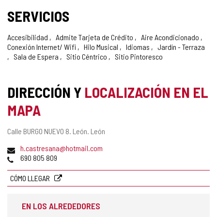
SERVICIOS
Accesibilidad
Admite Tarjeta de Crédito
Aire Acondicionado
Conexión Internet/ Wifi
Hilo Musical
Idiomas
Jardín - Terraza
Sala de Espera
Sitio Céntrico
Sitio Pintoresco
DIRECCIÓN Y
LOCALIZACIÓN EN EL
MAPA
Dirección
Calle BURGO NUEVO 8.
León.
León
postal
Dirección
h.castresana@hotmail.com
de
Teléfonos
690 805 809
correo
electrónico
CÓMO LLEGAR
EN LOS ALREDEDORES