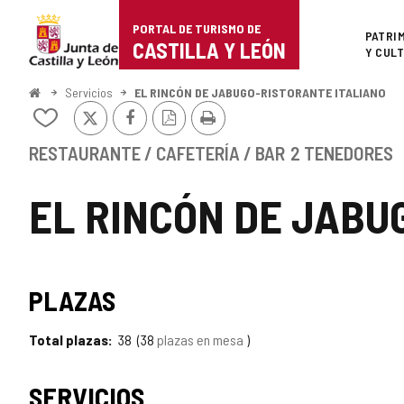
Portal
Saltar al contenido
PORTAL DE TURISMO DE
Superi
PATRI
de
CASTILLA Y LEÓN
Y CUL
Turismo
Inicio
Servicios
EL RINCÓN DE JABUGO-RISTORANTE ITALIANO
X
Facebook
Versión
Imprimir
de
Añadir/quitar
PDF
de
Castilla
mis
RESTAURANTE / CAFETERÍA / BAR
2 TENEDORES
cuadernos
y
EL RINCÓN DE JABU
León
PLAZAS
Total plazas
38
38
plazas en mesa
SERVICIOS