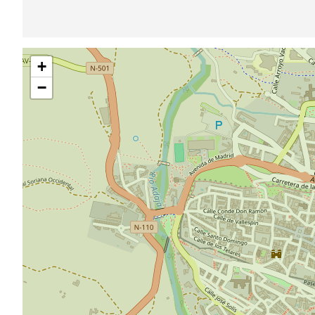
Saltar
+
mapa
−