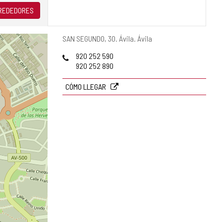
LREDEDORES
Dirección
SAN SEGUNDO, 30.
Ávila.
Ávila
postal
Teléfonos
920 252 590
920 252 890
CÓMO LLEGAR