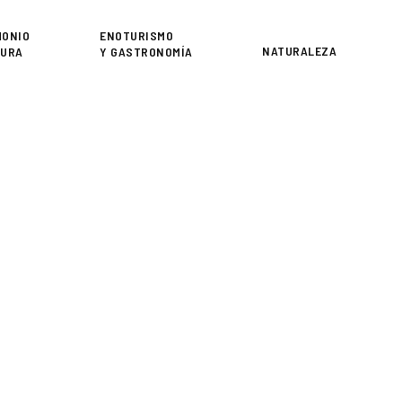
or
MONIO
ENOTURISMO
NATURALEZA
TURA
Y GASTRONOMÍA