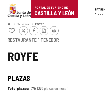
Portal
Saltar al contenido
PORTAL DE TURISMO DE
Superi
PATRI
de
CASTILLA Y LEÓN
Y CUL
Turismo
Inicio
Servicios
ROYFE
X
Facebook
Versión
Imprimir
de
Añadir/quitar
PDF
de
Castilla
mis
RESTAURANTE
1 TENEDOR
cuadernos
y
ROYFE
León
PLAZAS
Total plazas
375
375
plazas en mesa