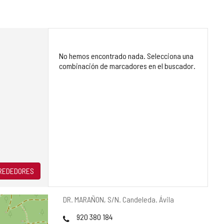
No hemos encontrado nada. Selecciona una
combinación de marcadores en el buscador.
LREDEDORES
Dirección
DR. MARAÑON, S/N.
Candeleda.
Ávila
postal
Teléfonos
920 380 184